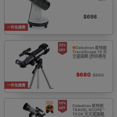
Telescope 76 毫米
反射式光學天文望遠
鏡
$698
一件免運費
22%
Celestron 星特朗
OFF
TravelScope 70 天
文望遠鏡 (附送專用
背囊) |20及40倍率
$680
$880
一件免運費
10%
Celestron 星特朗
OFF
TRAVEL SCOPE™
70 DX 天文望遠鏡