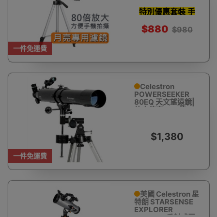
(附送專用背囊)| 香
港行貨
特別優惠套裝 手
機影相支架 濾鏡
$880
$980
天文軟件及更多
一件免運費
Celestron
POWERSEEKER
80EQ 天文望遠鏡|
放大倍率 675倍
$1,380
一件免運費
美國 Celestron 星
特朗 STARSENSE
EXPLORER