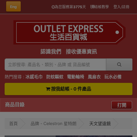
Eng
為您服務第
3775
天
結帳教學
登入/註冊
認識我們
接收優惠資訊
熱門搜尋 :
冰感毛巾
防蚊驅蚊
電動輪椅
風扇衣
玩水必備
按我結帳 - 0 件產品
商品目錄
打開
首頁
品牌 - Celestron 星特朗
天文望遠鏡