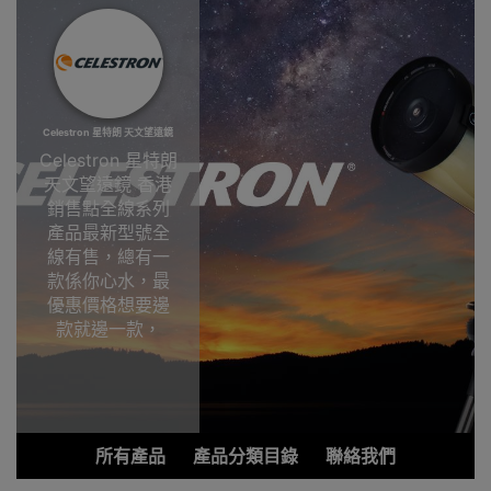
Celestron 星特朗 天文望遠鏡
Celestron 星特朗
天文望遠鏡 香港
銷售點全線系列
產品最新型號全
線有售，總有一
款係你心水，最
優惠價格想要邊
款就邊一款，
Outlet Express
HK香港觀塘陳列
室選購!Celestron
星特朗天文望遠
鏡香港銷售點
所有產品
產品分類目錄
聯絡我們