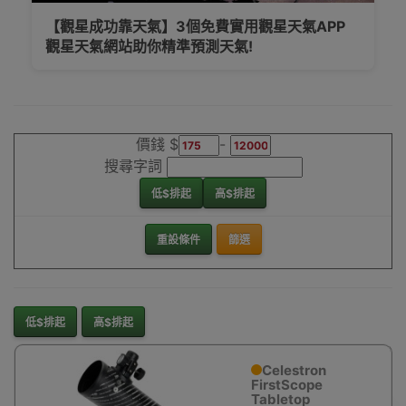
【觀星成功靠天氣】3個免費實用觀星天氣APP
觀星天氣網站助你精準預測天氣!
價錢 $
-
搜尋字詞
低$排起
高$排起
重設條件
篩選
低$排起
高$排起
Celestron
FirstScope
Tabletop