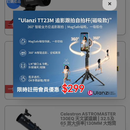
訂購產品
×
訂購產品
$1,880
一件免運費
15%
美國Celestron STARSENSE
OFF
EXPLORER™ LT 80AZ 星特朗
天文望遠鏡 (智能手機輔助尋
星)
送專門手機APP 助你瞄準星
體 教你搵星星
$1,580
$1,880
一件免運費
Celestron ASTROMASTER
130EQ 天文望遠鏡 | 32.5及
65 放大倍率|130MM 大炮筒
超大口徑