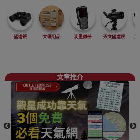
望遠鏡
文儀用品
測量儀器
天文望遠鏡
雙
文章推介