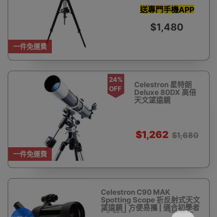
LT114AZ 反射式天
文望遠鏡(智能手機
送專門手機APP
輔助尋星)
助你瞄準星體 教
$1,480
你搵星星
一件免運費
24%
Celestron 星特朗
OFF
Deluxe 80DX 高倍
天文望遠鏡
$1,262
$1,680
一件免運費
Celestron C90 MAK
Spotting Scope 折反射式天文
望遠鏡 | 方便易攜 | 適合初學者
| 入門級 | Celestron |觀靶鏡 -