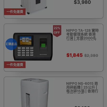
$3,980
一件免運費
22%
NIPPO TA-128 實時
OFF
考勤管理系統 香港
行貨 | 支援2000名
使用者 | 指紋記錄 |
訂購產品
獨立運作 - 訂購產品
$1,845
$2,380
一件免運費
NIPPO NS-6015 商
用碎紙機 | 25公升 |
每次碎15張 | 香港行
貨兩年保養