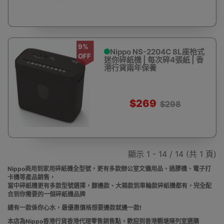
9%
Nippo NS-2204C 8L座枱式
OFF
迷你碎紙機 | 每次碎4張紙 | 香
港行貨兩年保養
$269
$298
顯示 1 - 14 / 14 (共 1 頁)
Nippo商用到家用
碎紙機全型號，更有
多款辦公室文儀用品、過膠機、電子打
卡機等產品
銷售
，
當中
碎紙機更有多款型號選擇，腳邊款、大箱款到車輪款
碎紙機都有，完全配
合到你需要的一個碎紙機品牌
總有一款係你心水，最優惠價格想要邊款就邊一款!
本店為Nippo
香港行貨香港代理零售銷售點，歡迎到香港觀塘陳列室選購