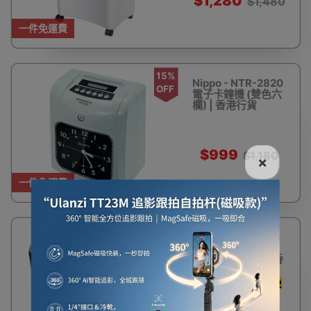
$1,280
$1,480
一件免運費
15%
Nippo - NTR-2820
OFF
電子卡鐘機 (雙色六
欄) | 香港行貨
$999
$1,180
×
一件免運費
7%
NIPPO NS-2012CD 商用小
OFF
型強力A4條狀碎紙機 (
4x35mm) | 每次碎12張紙 |香
港行貨兩年保養
家用輕商 P4級 每次可碎12
張
$648
$698