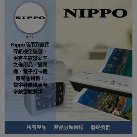
NIPPO
Nippo商用到家用
碎紙機全型號，
更有
多款辦公室
文儀用品、過膠
機、電子打卡機
等產品
銷售
，
當中
碎紙機更有
多款型號選擇，
腳邊款、大箱款
到車輪款
碎紙機
都有，完全配合
到你需要的一個
碎紙機品牌
所有產品
產品分類目錄
聯絡我們
總有一款係你心