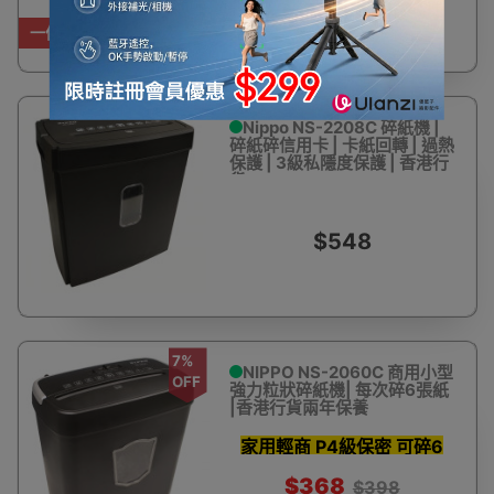
一件免運費
Nippo NS-2208C 碎紙機 |
碎紙碎信用卡 | 卡紙回轉 | 過熱
保護 | 3級私隱度保護 | 香港行
貨
$548
7%
NIPPO NS-2060C 商用小型
OFF
強力粒狀碎紙機| 每次碎6張紙
|香港行貨兩年保養
家用輕商 P4級保密 可碎6
張紙
$368
$398