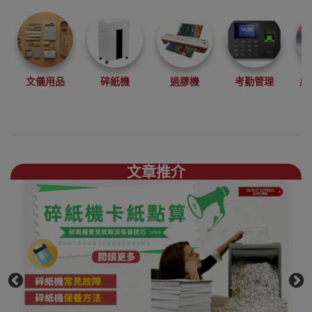
水，最優惠價格
想要邊款就邊一
款!
本店為Nippo
香港
行貨香港代理零
文儀用品
碎紙機
過膠機
考勤管理
桌
售銷售點，歡迎
到香港觀塘陳列
室選購
NIPPO
文章推介