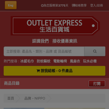
Eng
為您服務第
3775
天
結帳教學
登入/註冊
認識我們
接收優惠資訊
熱門搜尋 :
冰感毛巾
防蚊驅蚊
電動輪椅
風扇衣
玩水必備
按我結帳 - 0 件產品
商品目錄
打開
首頁
品牌 - NIPPO