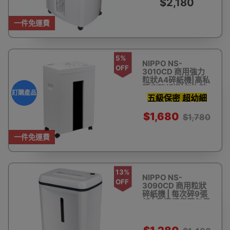
$2,180
一件免運費
5%
NIPPO NS-
OFF
3010CD 商用強力
粒狀A4碎紙機|高私
隱度碎紙機|每次碎
訂購產品
10張紙 |香港行貨兩
五級保密 超幼細
年保養 - 訂購產品
粒狀碎紙
$1,680
$1,780
2x12mm
一件免運費
13%
NIPPO NS-
OFF
3090CD 商用粒狀
碎紙機 | 每次碎9張
紙 | 香港行貨兩年保
養