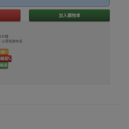
加入購物車
4分鐘
00、公眾假期休息
地圖
約睇貨
睇貨