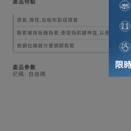
產品特點
透氣,彈性,自粘布製成環套
腕套連接板機指套,使屈指肌腱伸直,以便休息及康
微調拉繩器方便調節鬆緊
產品參數
尺碼: 自由碼