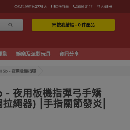
為您服務第
3775
天
結帳教學
3956 8117
登入/註冊
按我結帳 - 0 件產品
運動
娛樂及派對玩具
資訊分享
H15b - 夜用板機指彈
5b - 夜用板機指彈弓手矯
拉繩器) |手指關節發炎|