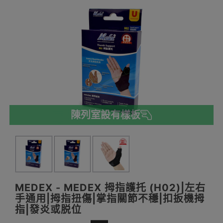
陳列室設有樣板
MEDEX - MEDEX 拇指護托 (H02)|左右
手通用|拇指扭傷|掌指關節不穩|扣扳機拇
指|發炎或脱位