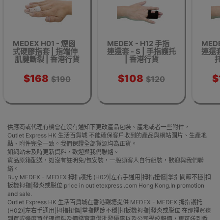
MEDEX H01 - 煙囪
MEDEX - H12 手指
MEDE
式硬膠指套 | 指端伸
連還套 - S | 手指護托
連還套
肌腱斷裂 | 香港行貨
| 香港行貨
托
$168
$108
$
$190
$120
供應商或代理有機會在沒有通知下更改產品包裝、產地或者一些附件，
Outlet Express HK 生活百貨城 不能確保客戶收到的產品與網站圖片、生產地
點、附件完全一致。我們保證全部貨源均為正貨。
如網站未及時更新資料，歡迎與我們聯絡。
貨品原箱配送，如沒有註明免/包安裝，一般須客人自行組裝，歡迎與我們聯
絡。
Buy MEDEX - MEDEX 拇指護托 (H02)|左右手通用|拇指扭傷|掌指關節不穩|扣
扳機拇指|發炎或脱位 price in outletexpress .com Hong Kong.In promotion
and sale.
Outlet Express HK 生活百貨城在香港觀塘提供 MEDEX - MEDEX 拇指護托
(H02)|左右手通用|拇指扭傷|掌指關節不穩|扣扳機拇指|發炎或脱位 在那裡買邊
到買或邊度買代理資料及價錢實惠借批發優惠以及公司學校報價，更可送到香