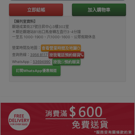
立即結帳
加入購物車
【陳列室資料】
觀塘成業街27號日昇中心3樓302室
＊鄰近觀塘站B1出口馬會轉左直行3-4分鐘
一至五 1000-1900、六1000-1600、公眾假期休息
營業時間及地圖：
查看營業時間及地圖
查詢熱線：
3956 8117
按我電話預約睇貨
WhatsApp：
53694990
按我
預約睇貨
訂閱WhatsApp優惠頻道