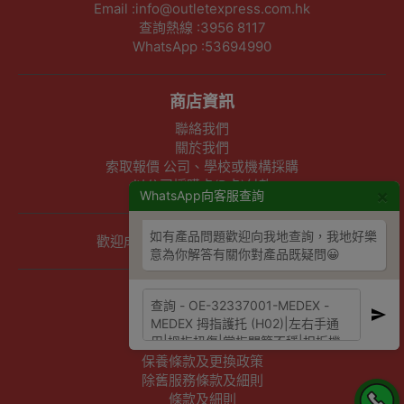
Email :info@outletexpress.com.hk
查詢熱線 :3956 8117
WhatsApp :53694990
商店資訊
聯絡我們
關於我們
索取報價 公司、學校或機構採購
以公司採購卡(P卡)付款
×
WhatsApp向客服查詢
如有產品問題歡迎向我地查詢，我地好樂
歡迎成為Outlet Express HK供應商
意為你解答有關你對產品既疑問😀
其他資訊
下單須知
隱私權及條款聲明
保養條款及更換政策
除舊服務條款及細則
條款及細則