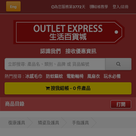
Eng
為您服務第
3772
天
結帳教學
登入/註冊
認識我們
接收優惠資訊
熱門搜尋 :
冰感毛巾
防蚊驅蚊
電動輪椅
風扇衣
玩水必備
按我結帳 - 0 件產品
商品目錄
打開
復康護具
矯姿及護具
手指護具