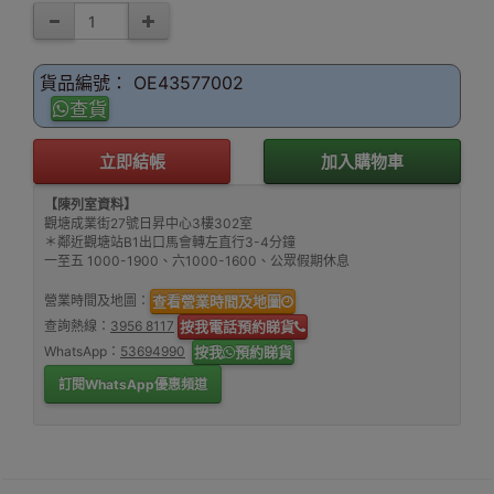
貨品編號： OE43577002
查貨
立即結帳
加入購物車
【陳列室資料】
觀塘成業街27號日昇中心3樓302室
＊鄰近觀塘站B1出口馬會轉左直行3-4分鐘
一至五 1000-1900、六1000-1600、公眾假期休息
營業時間及地圖：
查看營業時間及地圖
查詢熱線：
3956 8117
按我電話預約睇貨
WhatsApp：
53694990
按我
預約睇貨
訂閱WhatsApp優惠頻道