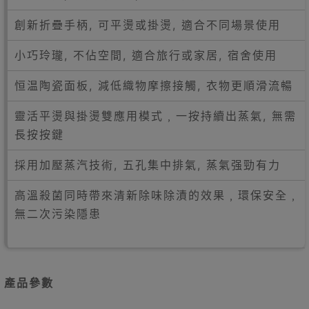
創新折疊手柄, 可平燙或掛燙, 適合不同場景使用
小巧玲瓏, 不佔空間, 適合旅行或家居, 宿舍使用
恒温陶瓷面板, 減低織物摩擦接觸, 衣物更順滑流暢
靈活平燙與掛燙雙應用模式﹐一按持續出蒸氣, 無需
長按按鍵
採用加壓蒸汽技術, 五孔集中排氣, 蒸氣强勁有力
高溫殺菌同時帶來清新除味除漬的效果﹐環保安全﹐
無二次污染隱患
產品參數