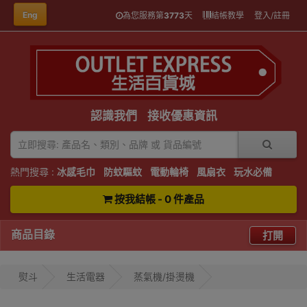
Eng
為您服務第
3773
天
結帳教學
登入/註冊
認識我們
接收優惠資訊
熱門搜尋 :
冰感毛巾
防蚊驅蚊
電動輪椅
風扇衣
玩水必備
按我結帳 - 0 件產品
商品目錄
打開
熨斗
生活電器
蒸氣機/掛燙機