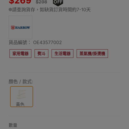
$269
$298
OFF
請查詢貨存，如缺貨訂貨時間約7-10天
貨品編號： OE43577002
家用電器
熨斗
生活電器
蒸氣機/掛燙機
顏色 / 款式:
黃色
數量