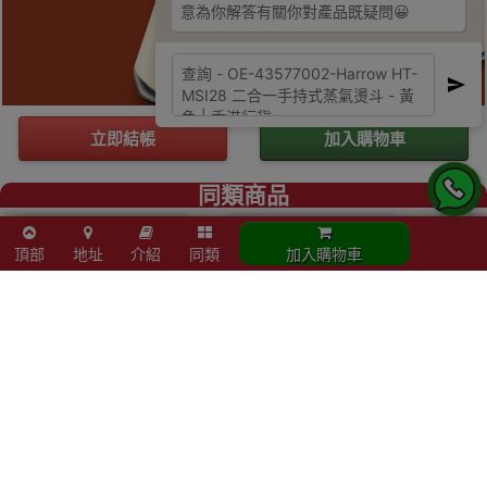
意為你解答有關你對產品既疑問😀
立即結帳
加入購物車
同類商品
頂部
地址
介紹
同類
加入購物車
Philips
German Pool 德國
Phili
STH7060/86 7000
寶 IRS-210 UVC蒸氣
STH7
系列 2合1手提式蒸氣
熨斗 | 熨衫+殺菌+除
系列 
掛熨機 - 黑色 |
蟎 UVC殺菌燈 | 人體
掛熨機
OptimalTEMP免調
工學環形機身設計 |
Opt
$898
$699
$1,280
校溫控技術 | 香港行
(粉紅色) 香港行貨 一
校溫控
貨
年保養