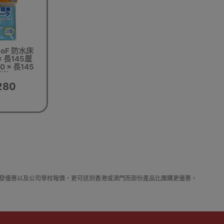
aoF 防水床
× 長145厘
90 × 長145
米)
280
料及價錢實惠借批發優惠以及公司學校報價，更可送到香港或澳門而部份產品比團購更優惠，