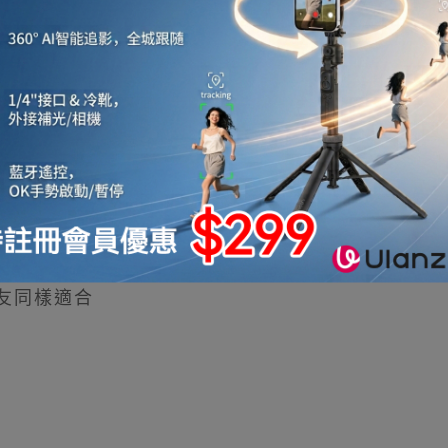
污，時刻保持衛生清潔
友同樣適合