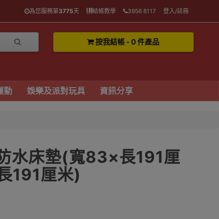
為您服務第
3775
天
結帳教學
3956 8117
登入/註冊
按我結帳 - 0 件產品
運動
娛樂及派對玩具
資訊分享
 防水床墊(寬83×長191厘
×長191厘米)