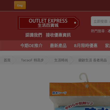
Eng
熱門搜尋 :
認識我們
接收優惠資訊
今期OE推介
最新產品
8月限時優惠
家
首頁
TacaoF 特高步
生活時尚
銀齡生活 長者用品