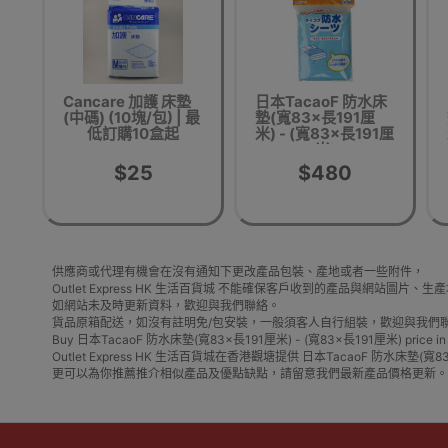
Cancare 加護 床墊
日本TacaoF 防水床
(中碼) (10塊/包) | 最
墊(寬83×長191厘
低訂購10盒起
米) - (寬83×長191厘
米)
$25
$480
供應商或代理有機會在沒有通知下更改產品包裝、產地或者一些附件，
Outlet Express HK 生活百貨城 不能確保客戶收到的產品與網站圖
如網站未及時更新資料，歡迎與我們聯絡。
貨品原箱配送，如沒有註明免/包安裝，一般須客人自行組裝，歡迎與我們
Buy 日本TacaoF 防水床墊(寬83×長191厘米) - (寬83×長191厘米) price in outlet
Outlet Express HK 生活百貨城在香港觀塘提供 日本TacaoF 
更可以為你推薦推介相似產品及優點缺點，請留意我們最新產品價格更新。