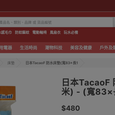
冰感毛巾
防蚊驅蚊
電動輪椅
風扇衣
玩水必備
用電器
生活時尚
潮物科技
美容及健康
戶外及
床墊
日本TacaoF 防水床墊(寬83×長1
日本TacaoF
米) - (寬83
$480