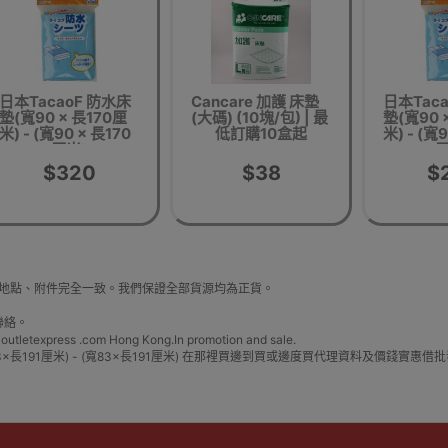
日本TacaoF 防水床
Cancare 加護 床墊
日本Tac
墊(寬90 × 長170厘
(大碼) (10塊/包) | 最
墊(寬90 
米) - (寬90 × 長170
低訂購10盒起
米) - (寬
厘米)
厘
$320
$38
$
片、生產地點、附件完全一致。我們保證全部貨源均為正貨。
聯絡。
express .com Hong Kong.In promotion and sale.
防水床墊(寬83×長191厘米) - (寬83×長191厘米) 在那裡買邊到買或邊度買代理資