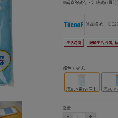
請查詢貨存，如缺貨訂貨時間
貨品編號： OE29
生活時尚
銀齡生活 長者用
顏色 / 款式:
(寬83×長191厘米)
(寬90 ×
數量