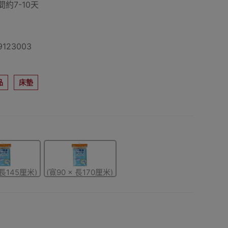
約7-10天
123003
品
床墊
 長145厘米)
(寬90 × 長170厘米)