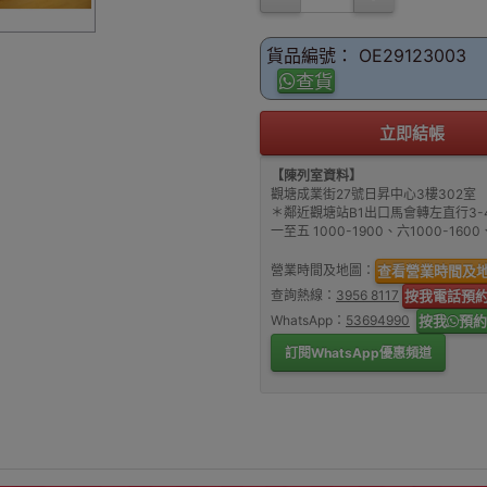
貨品編號： OE29123003
查貨
立即結帳
【陳列室資料】
觀塘成業街27號日昇中心3樓302室
＊鄰近觀塘站B1出口馬會轉左直行3-
一至五 1000-1900、六1000-16
營業時間及地圖：
查看營業時間及
查詢熱線：
3956 8117
按我電話預
WhatsApp：
53694990
按我
預約
訂閱WhatsApp優惠頻道