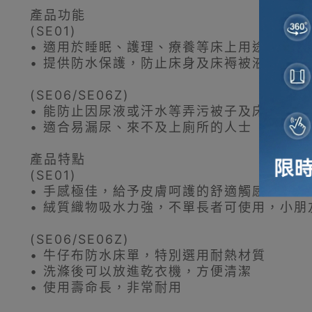
產品功能
(SE01)
• 適用於睡眠、護理、療養等床上用途
• 提供防水保護，防止床身及床褥被液體弄
(SE06/SE06Z)
• 能防止因尿液或汗水等弄污被子及床墊
• 適合易漏尿、來不及上廁所的人士
產品特點
(SE01)
• 手感極佳，給予皮膚呵護的舒適觸感
• 絨質織物吸水力強，不單長者可使用，小朋
(SE06/SE06Z)
• 牛仔布防水床單，特別選用耐熱材質
• 洗滌後可以放進乾衣機，方便清潔
• 使用壽命長，非常耐用