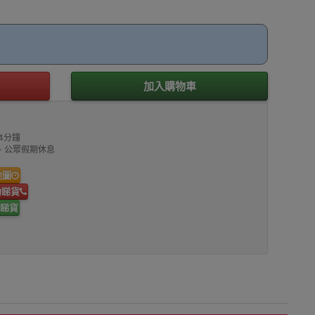
加入購物車
4分鐘
00、公眾假期休息
地圖
約睇貨
睇貨