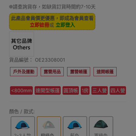
請查詢貨存，如缺貨訂貨時間約7-10天
此產品會員價更優惠，即成為會員查看
立即註冊
或
立即登入
貨品編號： OE23308001
戶外及運動
露營用品
露營帳篷
速開帳篷
<800mm
速開型帳篷
圓頂帳
1房
三人營
四人營
顏色 / 款式:
2-3人款
橙綠色
藍色
軍綠色