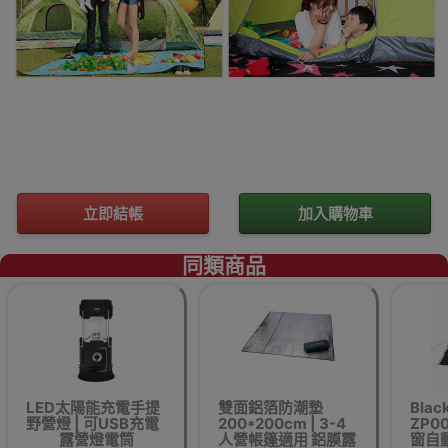
立即結帳
加入購物車
同類商品
LED太陽能充電手提
雙面鋁箔防潮墊
Blac
野營燈 | 可USB充電
200*200cm | 3-4
ZP0
露營燈電筒
人營帳篷適用 鋁膜露
窗自動