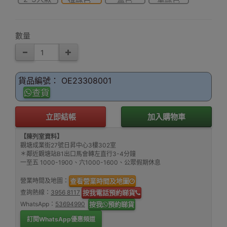
數量
貨品編號： OE23308001
查貨
立即結帳
加入購物車
【陳列室資料】
觀塘成業街27號日昇中心3樓302室
＊鄰近觀塘站B1出口馬會轉左直行3-4分鐘
一至五 1000-1900、六1000-1600、公眾假期休息
營業時間及地圖：
查看營業時間及地圖
查詢熱線：
3956 8117
按我電話預約睇貨
WhatsApp：
53694990
按我
預約睇貨
訂閱WhatsApp優惠頻道