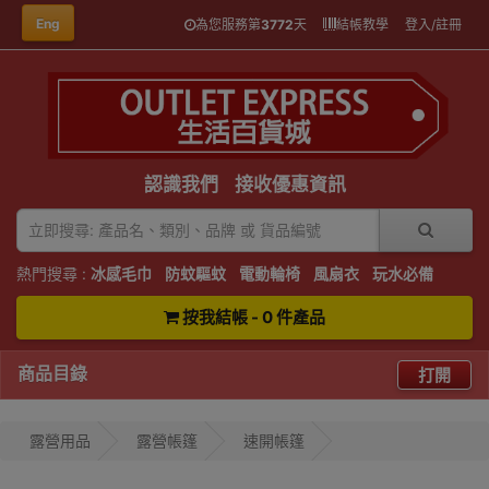
Eng
為您服務第
3772
天
結帳教學
登入/註冊
認識我們
接收優惠資訊
熱門搜尋 :
冰感毛巾
防蚊驅蚊
電動輪椅
風扇衣
玩水必備
按我結帳 - 0 件產品
商品目錄
打開
露營用品
露營帳篷
速開帳篷