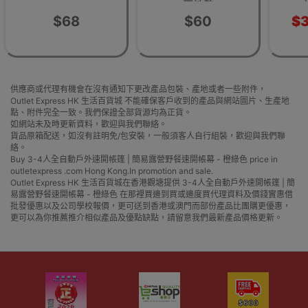
營地墊
3-4
$68
$60
$
供應商或代理有機會在沒有通知下更改產品包裝、產地或者一些附件，
Outlet Express HK 生活百貨城 不能確保客戶收到的產品與網站圖片、生產地
點、附件完全一致。我們保證全部貨源均為正貨。
如網站未及時更新資料，歡迎與我們聯絡。
貨品原箱配送，如沒有註明免/包安裝，一般須客人自行組裝，歡迎與我們聯
絡。
Buy 3-4人全自動戶外速開帳篷 | 簡易露營野餐速開帳幕 - 橙綠色 price in
outletexpress .com Hong Kong.In promotion and sale.
Outlet Express HK 生活百貨城在香港觀塘提供 3-4人全自動戶外速開帳篷 | 簡
易露營野餐速開帳幕 - 橙綠色 在那裡買邊到買或邊度買代理資料及價錢實惠借
批發優惠以及公司學校報價，更可送到香港或澳門而部份產品比團購更優惠，
更可以為你推薦推介相似產品及優點缺點，請留意我們最新產品價格更新。