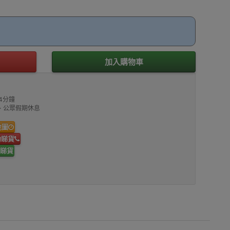
加入購物車
4分鐘
00、公眾假期休息
地圖
約睇貨
睇貨