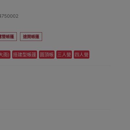
750002
露營帳篷
速開帳篷
大雨)
搭建型帳篷
圓頂帳
三人營
四人營