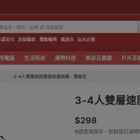
冰感毛巾
防蚊驅蚊
電動輪椅
風扇衣
玩水必備
用電器
生活時尚
潮物科技
美容及健康
戶外及
篷
3-4人雙層速開露營帳蓬帳幕 - 軍綠色
3-4人雙層速
$298
請查詢貨存，如缺貨訂貨時間