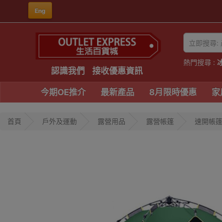
Eng
熱門搜尋 :
認識我們
接收優惠資訊
今期OE推介
最新產品
8月限時優惠
家
首頁
戶外及運動
露營用品
露營帳篷
速開帳