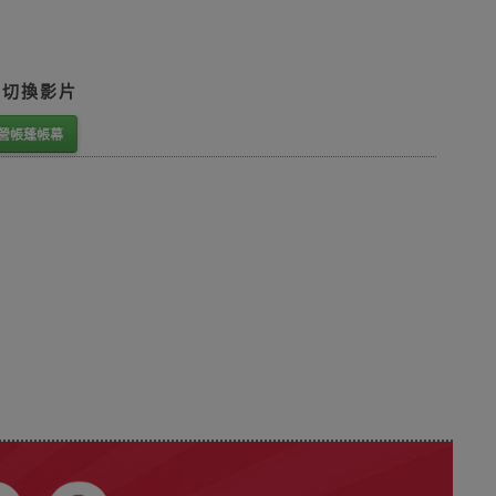
鈕切換影片
露營帳蓬帳幕