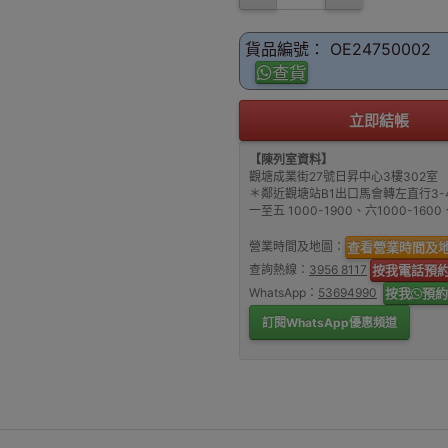
貨品編號： OE24750002
查貨
立即結帳
【陳列室資料】
觀塘成業街27號日昇中心3樓302室
＊鄰近觀塘站B1出口馬會轉左直行3-
一至五 1000-1900、六1000-16
營業時間及地圖：
查看營業時間及
查詢熱線：
3956 8117
按我電話預
WhatsApp：
53694990
按我
預約
訂閱WhatsApp優惠頻道