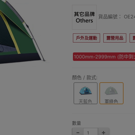
貨品編號： OE24
戶外及運動
露營用品
1000mm-2999mm (防中到
顏色 / 款式:
天藍色
軍綠色
數量