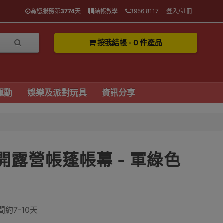
為您服務第
3774
天
結帳教學
3956 8117
登入/註冊
按我結帳 - 0 件產品
運動
娛樂及派對玩具
資訊分享
開露營帳蓬帳幕 - 軍綠色
約7-10天