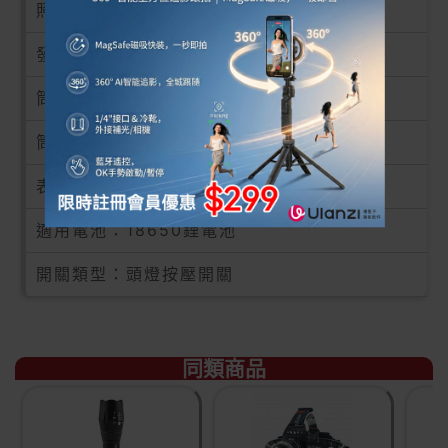
照射距離：300米
發光顏色：白光 / 藍光
筒身材質：鋁合金+ABS
筒身顏色：黑色
表面處理：耐磨陽極氧化
適用電池：18650鋰電池
開關類型：頭燈按壓開關
同類商品