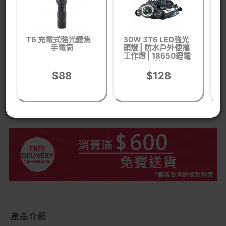
貨品編號： OE26610001
T6 充電式強光變焦
30W 3T6 LED強光
N
戶外及運動
露營用品
夜間照明工具
頭燈
手電筒
頭燈 | 防水戶外便攜
S
工作燈 | 18650鋰電
池
(
色
充電池
按鍵設計
角度調較
$88
$128
備
WhastApp客服查詢有無同功能產品
按我WhatsApp
產品介紹