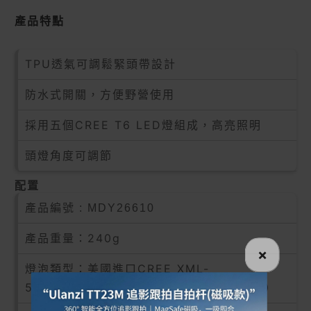
產品特點
TPU透氣可調鬆緊頭帶設計
防水式開關，方便野營使用
採用五個CREE T6 LED燈組成，高亮照明
頭燈角度可調節
配置
產品編號 :
MDY26610
產品重量：240g
×
燈泡類型：美國進口CREE XML-
5xT6+2COB(藍光)（理論壽命：10萬小時）