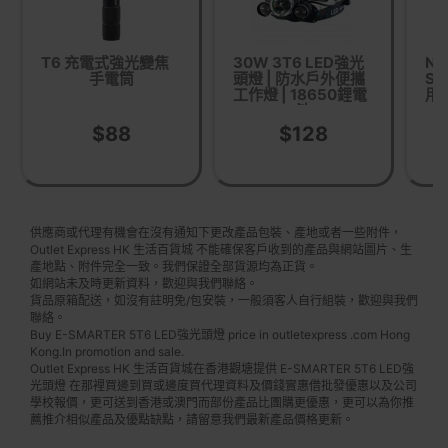
T6 充電式強光變焦
30W 3T6 LED強光
Na
手電筒
頭燈 | 防水戶外便攜
St
工作燈 | 18650鋰電
用
池
(N
色 
$88
$128
備相
供應商或代理有機會在沒有通知下更改產品包裝、產地或者一些附件，
Outlet Express HK 生活百貨城 不能確保客戶收到的產品與網站圖片、生
產地點、附件完全一致。我們保證全部貨源均為正貨。
如網站未及時更新資料，歡迎與我們聯絡。
貨品原箱配送，如沒有註明免/包安裝，一般須客人自行組裝，歡迎與我們
聯絡。
Buy E-SMARTER 5T6 LED強光頭燈 price in outletexpress .com Hong
Kong.In promotion and sale.
Outlet Express HK 生活百貨城在香港觀塘提供 E-SMARTER 5T6 LED強
光頭燈 在那裡買邊到買或邊度買代理資料及價錢實惠借批發優惠以及公司
學校報價，更可送到香港或澳門而部份產品比團購更優惠，更可以為你推
薦推介相似產品及優點缺點，請留意我們最新產品價格更新。