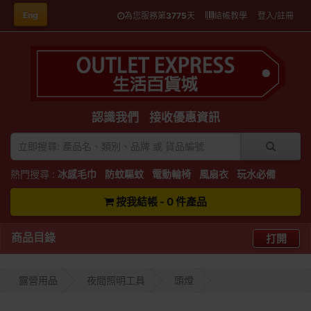
Eng
為您服務第
3775
天
結帳教學
登入/註冊
認識我們
接收優惠資訊
熱門搜尋 :
冰感毛巾
防蚊驅蚊
電動輪椅
風扇衣
玩水必備
按我結帳 - 0 件產品
商品目錄
打開
露營用品
夜間照明工具
頭燈