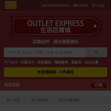
Eng
為您服務第
3773
天
結帳教學
登入/註冊
認識我們
接收優惠資訊
熱門搜尋 :
冰感毛巾
防蚊驅蚊
電動輪椅
風扇衣
玩水必備
按我結帳 - 0 件產品
商品目錄
打開
旅行用品
旅行收納袋
旅行必備清單