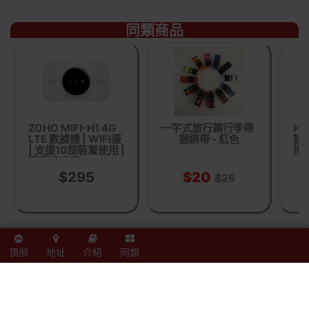
同類商品
ZOHO MIFI-H1 4G
一字式旅行箱行李帶
Hy
LTE 數據機 | WIFI蛋
捆綁帶 - 紅色
迷
| 支援10部裝置使用 |
掛
下載速度達
300Mbps | 香港行
$295
$20
$25
貨
供應商或代理有機會在沒有通知下更改產品包裝、產地或者一些附件，
頂部
地址
介紹
同類
Outlet Express HK 生活百貨城 不能確保客戶收到的產品與網站圖片、生
產地點、附件完全一致。我們保證全部貨源均為正貨。
如網站未及時更新資料，歡迎與我們聯絡。
貨品原箱配送，如沒有註明免/包安裝，一般須客人自行組裝，歡迎與我們
聯絡。