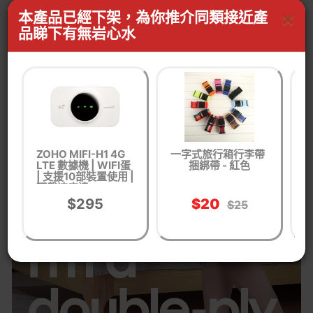
×
本產品已經下架，為你推介同類接近產
尺寸: 40x27x16cm
品睇下有無岩心水
重量: 0.13kg
ZOHO MIFI-H1 4G
一字式旅行箱行李帶
H
LTE 數據機 | WIFI蛋
捆綁帶 - 紅色
| 支援10部裝置使用 |
掛
下載速度達
300Mbps | 香港行
$295
$20
$25
貨