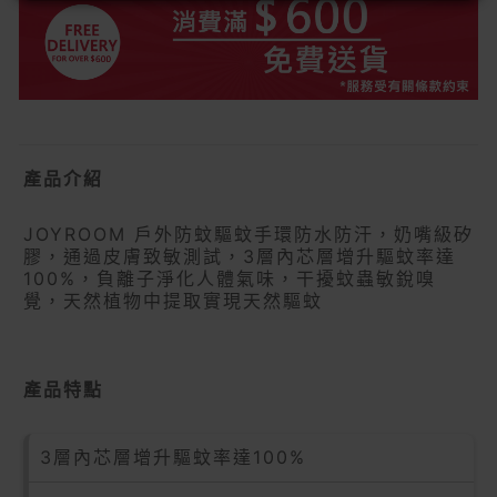
產品介紹
JOYROOM 戶外防蚊驅蚊手環防水防汗，奶嘴級矽
膠，通過皮膚致敏測試，3層內芯層增升驅蚊率達
100%，負離子淨化人體氣味，干擾蚊蟲敏銳嗅
覺，天然植物中提取實現天然驅蚊
產品特點
3層內芯層增升驅蚊率達100%