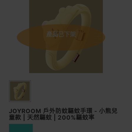
產品已下架
JOYROOM 戶外防蚊驅蚊手環 - 小熊兒
童款 | 天然驅蚊 | 200%驅蚊率