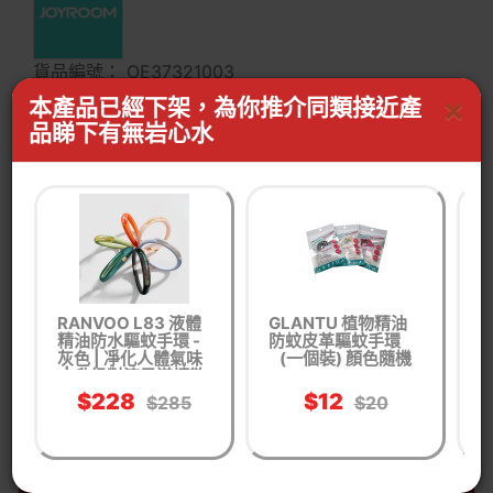
貨品編號： OE37321003
×
本產品已經下架，為你推介同類接近產
生活時尚
室內外驅蚊蟲設備
驅蚊手環
品睇下有無岩心水
顏色 / 款式:
米黃色成
RANVOO L83 液體
GLANTU 植物精油
R
人款
精油防水驅蚊手環 -
防蚊皮革驅蚊手環
灰色 | 凈化人體氣味
(一個裝) 顏色隨機
| 升級對流風道擴散
個
WhastApp客服查詢有無同功能產品
按我WhatsApp
$228
$12
$285
$20