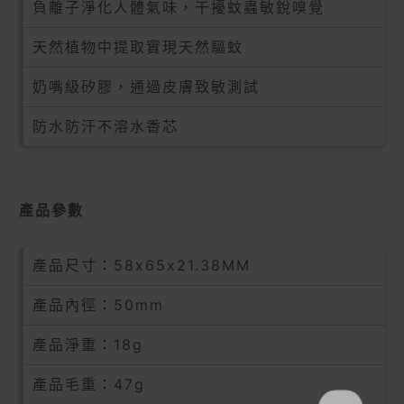
負離子淨化人體氣味，干擾蚊蟲敏銳嗅覺
天然植物中提取實現天然驅蚊
奶嘴級矽膠，通過皮膚致敏測試
防水防汗不溶水香芯
產品參數
產品尺寸：58x65x21.38MM
產品內徑：50mm
產品淨重：18g
產品毛重：47g