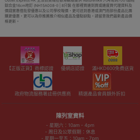
Outlet Express HK 生活百貨城在香港觀塘提供 Naturehike 六角彎鉤7001超輕
鋁合金16cm地釘 (NH15A008-I) | 8只裝 在那裡買邊到買或邊度買代理資料及
價錢實惠借批發優惠以及公司學校報價，更可送到香港或澳門而部份產品比團
購更優惠，更可以為你推薦推介相似產品及優點缺點，請留意我們最新產品價
格更新。
【正版正貨】商標認證
優網店認證
滿HKD600免費送貨
政府物流服務署註冊供應商
精選產品會員額外折扣
陳列室資料
- 星期六：10am - 4pm
- 周日及公眾假期：休息
- 星期一至五：10am - 7pm