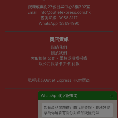
觀塘成業街27號日昇中心3樓302室
Email :info@outletexpress.com.hk
查詢熱線 :3956 8117
WhatsApp :53694990
商店資訊
聯絡我們
關於我們
索取報價 公司、學校或機構採購
以公司採購卡(P卡)付款
歡迎成為Outlet Express HK供應商
×
其他資訊
WhatsApp向客服查詢
下單須知
如有產品問題歡迎向我地查詢，我地好樂
隱私權及條款聲明
意為你解答有關你對產品既疑問😀
保養條款及更換政策