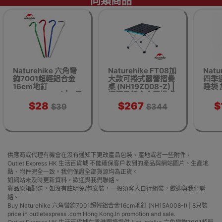
同類商品
Naturehike 六角彎
Naturehike FT08加
Natu
鉤7001超輕鋁合金
大款可捲式露營摺疊
四季
16cm地釘
桌 (NH19Z008-Z) |
睡袋
(NH15A008-I) | 8只
極輕量鋁合金蛋捲桌
(NH2
裝
- 大碼黑色
$28
$267
$
$39
$344
供應商或代理有機會在沒有通知下更改產品包裝、產地或者一些附件，
Outlet Express HK 生活百貨城 不能確保客戶收到的產品與網站圖片、生產地
點、附件完全一致。我們保證全部貨源均為正貨。
如網站未及時更新資料，歡迎與我們聯絡。
貨品原箱配送，如沒有註明免/包安裝，一般須客人自行組裝，歡迎與我們聯
絡。
Buy Naturehike 六角彎鉤7001超輕鋁合金16cm地釘 (NH15A008-I) | 8只裝
price in outletexpress .com Hong Kong.In promotion and sale.