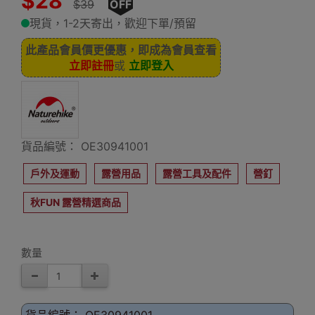
$28
$39
OFF
現貨，1-2天寄出，歡迎下單/預留
此產品會員價更優惠，即成為會員查看
立即註冊
或
立即登入
貨品編號： OE30941001
戶外及運動
露營用品
露營工具及配件
營釘
秋FUN 露營精選商品
數量