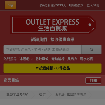
Eng
為您服務第
3775
天
結帳教學
登入/註冊
認識我們
接收優惠資訊
熱門搜尋 :
冰感毛巾
防蚊驅蚊
電動輪椅
風扇衣
玩水必備
按我結帳 - 0 件產品
商品目錄
打開
露營工具及配件
營釘
秋FUN 露營精選商品