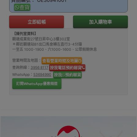
貨品編號： OE30941001
查貨
立即結帳
加入購物車
【陳列室資料】
觀塘成業街27號日昇中心3樓302室
＊鄰近觀塘站B1出口馬會轉左直行3-4分鐘
一至五 1000-1900、六1000-1600、公眾假期休息
營業時間及地圖：
查看營業時間及地圖
查詢熱線：
3956 8117
按我電話預約睇貨
WhatsApp：
53694990
按我
預約睇貨
訂閱WhatsApp優惠頻道