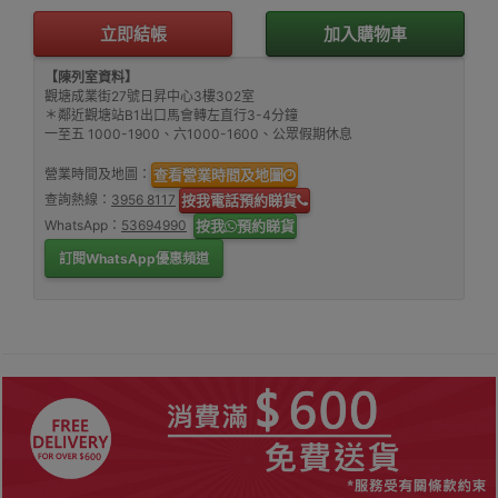
立即結帳
加入購物車
【陳列室資料】
觀塘成業街27號日昇中心3樓302室
＊鄰近觀塘站B1出口馬會轉左直行3-4分鐘
一至五 1000-1900、六1000-1600、公眾假期休息
營業時間及地圖：
查看營業時間及地圖
查詢熱線：
3956 8117
按我電話預約睇貨
WhatsApp：
53694990
按我
預約睇貨
訂閱WhatsApp優惠頻道