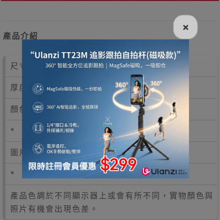
×
產品介紹
尺寸：約120cm長x2.5cm闊
厚度：6cm
顏色：橙色
*
圖片只供參考，一切以實物為準。
*
產品色調於不同顯示器上或會有所不同，實物顏色與
照片有機會出現色差。