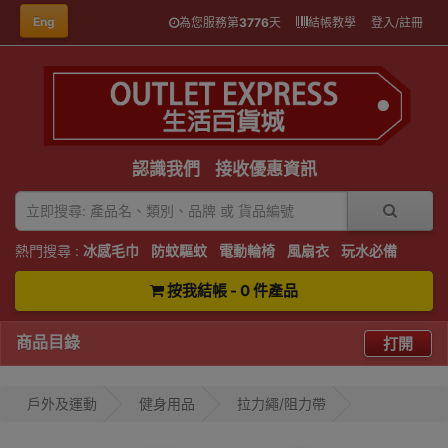
Eng
為您服務第
3776
天
結帳教學
登入/註冊
認識我們
接收優惠資訊
熱門搜尋 :
冰感毛巾
防蚊驅蚊
電動輪椅
風扇衣
玩水必備
按我結帳 - 0 件產品
商品目錄
打開
戶外及運動
健身用品
拉力繩/阻力帶