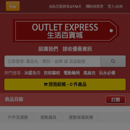
Eng
為您服務第
3774
天
結帳教學
登入/註冊
認識我們
接收優惠資訊
熱門搜尋 :
冰感毛巾
防蚊驅蚊
電動輪椅
風扇衣
玩水必備
按我結帳 - 0 件產品
商品目錄
打開
戶外及運動
運動護具
運動保護裝備