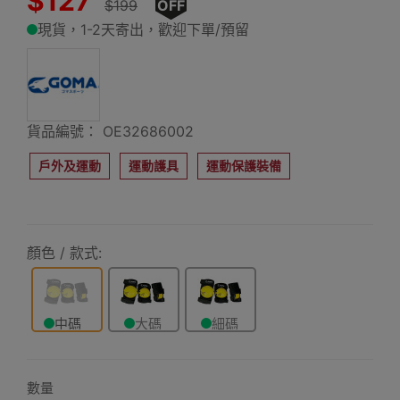
$127
$199
OFF
現貨，1-2天寄出，歡迎下單/預留
貨品編號： OE32686002
戶外及運動
運動護具
運動保護裝備
顏色 / 款式:
中碼
大碼
細碼
數量