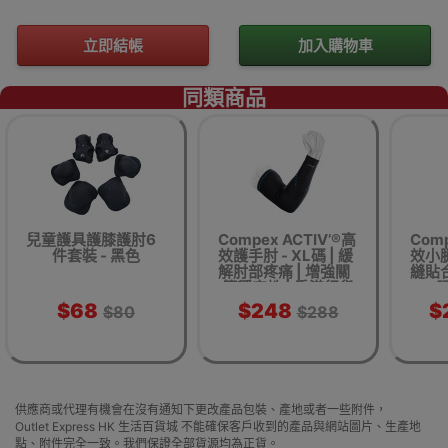
立即結帳
加入購物車
同類商品
兒童護具護膝護肘6
Compex ACTIV’®高
Comp
件套裝 - 黑色
效護手肘 - XL碼 | 緩
效小腿
解肘部疼痛 | 增強關
縫貼合
節穩定性 | 香港行貨
環
$68
$248
$
$80
$288
供應商或代理有機會在沒有通知下更改產品包裝、產地或者一些附件，
Outlet Express HK 生活百貨城 不能確保客戶收到的產品與網站圖片、生產地
點、附件完全一致。我們保證全部貨源均為正貨。