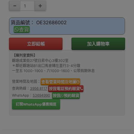
貨品編號： OE32686002
查貨
立即結帳
加入購物車
【陳列室資料】
觀塘成業街27號日昇中心3樓302室
＊鄰近觀塘站B1出口馬會轉左直行3-4分鐘
一至五 1000-1900、六1000-1600、公眾假期休息
營業時間及地圖：
查看營業時間及地圖
查詢熱線：
3956 8117
按我電話預約睇貨
WhatsApp：
53694990
按我
預約睇貨
訂閱WhatsApp優惠頻道