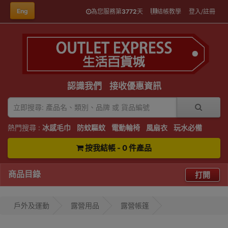
Eng
為您服務第
3772
天
結帳教學
登入/註冊
認識我們
接收優惠資訊
熱門搜尋 :
冰感毛巾
防蚊驅蚊
電動輪椅
風扇衣
玩水必備
按我結帳 - 0 件產品
商品目錄
打開
戶外及運動
露營用品
露營帳篷