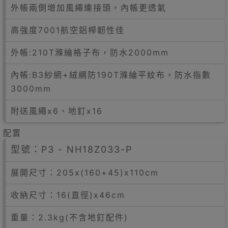
外帳兩側增加風繩連接頭，內帳更透氣
高強度7001航空鋁桿韌性佳
外帳:210T滌綸格子布，防水2000mm
內帳:B3紗網+絨綢防190T滌綸平紋布，防水指數
3000mm
附送風繩x6、地釘x16
配置
型號：P3 - NH18Z033-P
展開尺寸：205x(160+45)x110cm
收納尺寸：16(直徑)x46cm
重量：2.3kg(不含地釘配件)