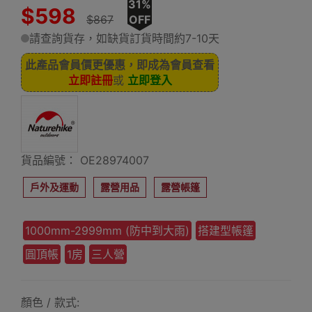
31%
$598
$867
OFF
請查詢貨存，如缺貨訂貨時間約7-10天
此產品會員價更優惠，即成為會員查看
立即註冊
或
立即登入
貨品編號： OE28974007
戶外及運動
露營用品
露營帳篷
1000mm-2999mm (防中到大雨)
搭建型帳篷
圓頂帳
1房
三人營
顏色 / 款式: