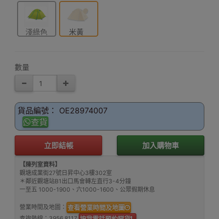
淺綠色
米黃
數量
貨品編號： OE28974007
查貨
立即結帳
加入購物車
【陳列室資料】
觀塘成業街27號日昇中心3樓302室
＊鄰近觀塘站B1出口馬會轉左直行3-4分鐘
一至五 1000-1900、六1000-1600、公眾假期休息
營業時間及地圖：
查看營業時間及地圖
查詢熱線：
3956 8117
按我電話預約睇貨