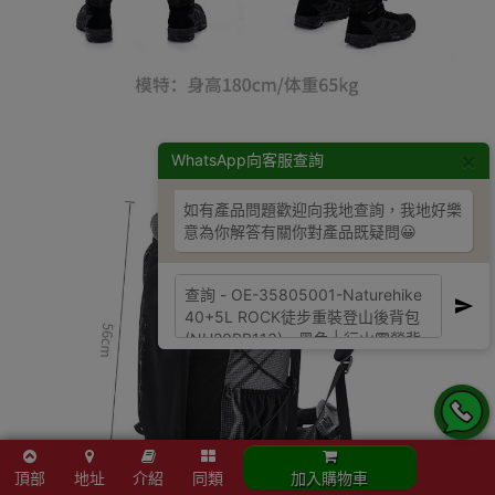
×
WhatsApp向客服查詢
如有產品問題歡迎向我地查詢，我地好樂
意為你解答有關你對產品既疑問😀
頂部
地址
介紹
同類
加入購物車