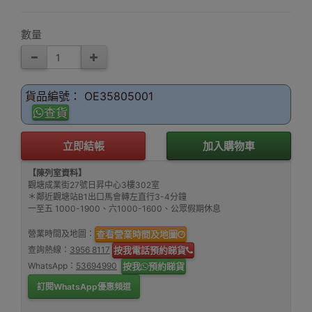
數量
貨品編號： OE35805001
查貨
立即結帳
加入購物車
【陳列室資料】
觀塘成業街27號日昇中心3樓302室
＊鄰近觀塘站B1出口馬會轉左直行3-4分鐘
一至五 1000-1900、六1000-1600、公眾假期休息
營業時間及地圖：
查看營業時間及地圖
查詢熱線：
3956 8117
按我電話預約睇貨
WhatsApp：
53694990
按我
預約睇貨
訂閱WhatsApp優惠頻道