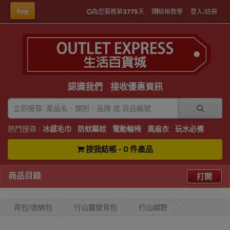
Eng
為您服務第
3775
天
結帳教學
登入/註冊
認識我們
接收優惠資訊
熱門搜尋 :
冰感毛巾
防蚊驅蚊
電動輪椅
風扇衣
玩水必備
按我結帳 - 0 件產品
商品目錄
打開
背包/收納包
行山露營背包
行山越野