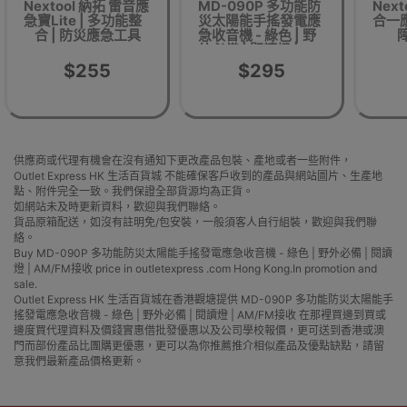
Nextool 納拓 雷音應
MD-090P 多功能防
Nex
急寶Lite | 多功能整
災太陽能手搖發電應
合一應
合 | 防災應急工具
急收音機 - 綠色 | 野
障
外必備 | 閱讀燈 |
AM/FM接收
$255
$295
供應商或代理有機會在沒有通知下更改產品包裝、產地或者一些附件，
Outlet Express HK 生活百貨城 不能確保客戶收到的產品與網站圖片、生產地
點、附件完全一致。我們保證全部貨源均為正貨。
如網站未及時更新資料，歡迎與我們聯絡。
貨品原箱配送，如沒有註明免/包安裝，一般須客人自行組裝，歡迎與我們聯
絡。
Buy MD-090P 多功能防災太陽能手搖發電應急收音機 - 綠色 | 野外必備 | 閱讀
燈 | AM/FM接收 price in outletexpress .com Hong Kong.In promotion and
sale.
Outlet Express HK 生活百貨城在香港觀塘提供 MD-090P 多功能防災太陽能手
搖發電應急收音機 - 綠色 | 野外必備 | 閱讀燈 | AM/FM接收 在那裡買邊到買或
邊度買代理資料及價錢實惠借批發優惠以及公司學校報價，更可送到香港或澳
門而部份產品比團購更優惠，更可以為你推薦推介相似產品及優點缺點，請留
意我們最新產品價格更新。