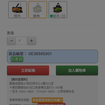
橙色
綠色
綠色 (日
本版)
數量
貨品編號： OE36565001
查貨
立即結帳
加入購物車
【陳列室資料】
觀塘成業街27號日昇中心3樓302室
＊鄰近觀塘站B1出口馬會轉左直行3-4分鐘
一至五 1000-1900、六1000-1600、公眾假期休息
營業時間及地圖：
查看營業時間及地圖