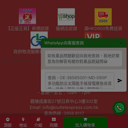
【正版正貨】商標認證
優網店認證
滿HKD600免費送貨
×
WhatsApp向客服查詢
政府物流服務署註冊供應商
精選產品會員額外折扣
如有產品問題歡迎向我地查詢，我地好樂
意為你解答有關你對產品既疑問😀
陳列室資料
- 星期六：10am - 4pm
- 周日及公眾假期：休息
- 星期一至五：10am - 7pm
觀塘成業街27號日昇中心3樓302室
Email :info@outletexpress.com.hk
查詢熱線 :3956 8117
WhatsApp :53694990
頂部
地址
介紹
同類
加入購物車