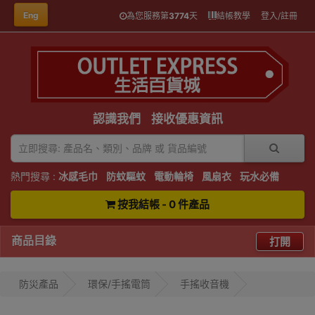
Eng
為您服務第
3774
天
結帳教學
登入/註冊
認識我們
接收優惠資訊
熱門搜尋 :
冰感毛巾
防蚊驅蚊
電動輪椅
風扇衣
玩水必備
按我結帳 - 0 件產品
商品目錄
打開
防災產品
環保/手搖電筒
手搖收音機