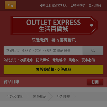
Eng
為您服務第
3773
天
結帳教學
登入/註冊
認識我們
接收優惠資訊
熱門搜尋 :
冰感毛巾
防蚊驅蚊
電動輪椅
風扇衣
玩水必備
按我結帳 - 0 件產品
商品目錄
打開
戶外及運動
露營用品
戶外睡墊