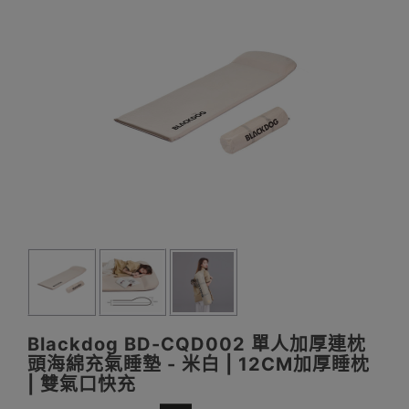
Blackdog BD-CQD002 單人加厚連枕
頭海綿充氣睡墊 - 米白 | 12CM加厚睡枕
| 雙氣口快充