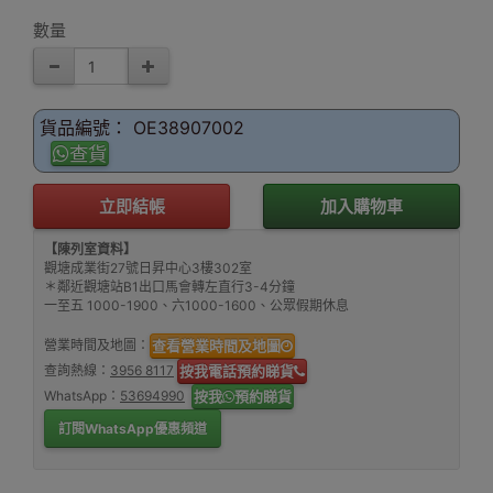
數量
貨品編號： OE38907002
查貨
立即結帳
加入購物車
【陳列室資料】
觀塘成業街27號日昇中心3樓302室
＊鄰近觀塘站B1出口馬會轉左直行3-4分鐘
一至五 1000-1900、六1000-1600、公眾假期休息
營業時間及地圖：
查看營業時間及地圖
查詢熱線：
3956 8117
按我電話預約睇貨
WhatsApp：
53694990
按我
預約睇貨
訂閱WhatsApp優惠頻道