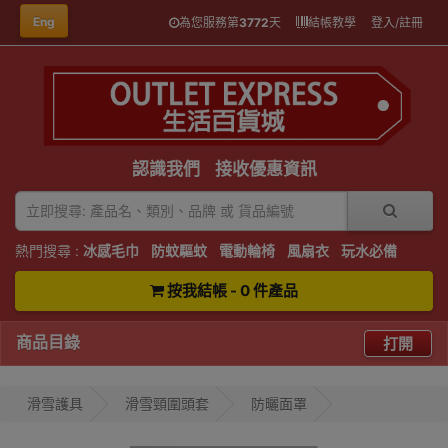
Eng
為您服務第
3772
天
結帳教學
登入/註冊
認識我們
接收優惠資訊
熱門搜尋 :
冰感毛巾
防蚊驅蚊
電動輪椅
風扇衣
玩水必備
按我結帳 - 0 件產品
商品目錄
打開
滑雪護具
滑雪頸圍頭套
防曬面罩