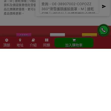
罩 - M | 速乾保暖 | V臉設計 | 立體剪裁貼合頭部 在那裡買邊到買或邊度買代理
資料及價錢實惠借批發優惠以及公司學校報價，更可送到香港或澳門而部份產
品比團購更優惠，更可以為你推薦推介相似產品及優點缺點，請留意我們最新
產品價格更新。
頂部
地址
介紹
同類
加入購物車
【正版正貨】商標認證
優網店認證
滿HKD600免費送貨
政府物流服務署註冊供應商
精選產品會員額外折扣
陳列室資料
- 星期六：10am - 4pm
- 周日及公眾假期：休息
- 星期一至五：10am - 7pm