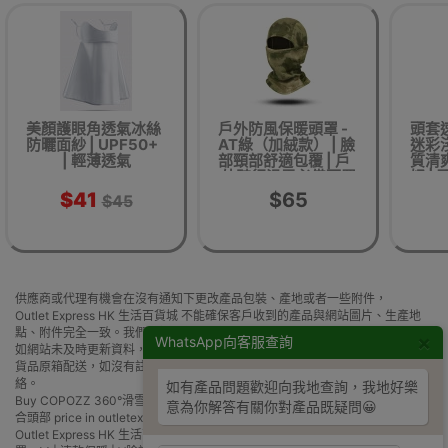
美顏護眼角透氣冰絲
戶外防風保暖頭罩 -
頭套
防曬面紗 | UPF50+
AT綠（加絨款） | 臉
迷彩淺
| 輕薄透氣
部頸部舒適包覆 | 戶
質清爽
外騎行滑雪必備面罩
好 |
多功能
$41
$65
$45
供應商或代理有機會在沒有通知下更改產品包裝、產地或者一些附件，
Outlet Express HK 生活百貨城 不能確保客戶收到的產品與網站圖片、生產地
點、附件完全一致。我們保證全部貨源均為正貨。
×
WhatsApp向客服查詢
如網站未及時更新資料，歡迎與我們聯絡。
貨品原箱配送，如沒有註明免/包安裝，一般須客人自行組裝，歡迎與我們聯
絡。
如有產品問題歡迎向我地查詢，我地好樂
Buy COPOZZ 360°滑雪護頸護臉面罩 - M | 速乾保暖 | V臉設計 | 立體剪裁貼
意為你解答有關你對產品既疑問😀
合頭部 price in outletexpress .com Hong Kong.In promotion and sale.
Outlet Express HK 生活百貨城在香港觀塘提供 COPOZZ 360°滑雪護頸護臉面