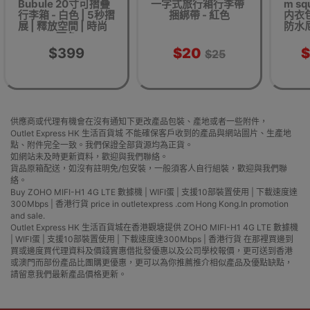
Bubule 20寸可摺疊
一字式旅行箱行李帶
m s
行李箱 - 白色 | 5秒摺
捆綁帶 - 紅色
内衣包
展 | 釋放空間 | 時尚
防水尼
配色
$399
$20
$
$25
供應商或代理有機會在沒有通知下更改產品包裝、產地或者一些附件，
Outlet Express HK 生活百貨城 不能確保客戶收到的產品與網站圖片、生產地
點、附件完全一致。我們保證全部貨源均為正貨。
如網站未及時更新資料，歡迎與我們聯絡。
貨品原箱配送，如沒有註明免/包安裝，一般須客人自行組裝，歡迎與我們聯
絡。
Buy ZOHO MIFI-H1 4G LTE 數據機 | WIFI蛋 | 支援10部裝置使用 | 下載速度達
300Mbps | 香港行貨 price in outletexpress .com Hong Kong.In promotion
and sale.
Outlet Express HK 生活百貨城在香港觀塘提供 ZOHO MIFI-H1 4G LTE 數據機
| WIFI蛋 | 支援10部裝置使用 | 下載速度達300Mbps | 香港行貨 在那裡買邊到
買或邊度買代理資料及價錢實惠借批發優惠以及公司學校報價，更可送到香港
或澳門而部份產品比團購更優惠，更可以為你推薦推介相似產品及優點缺點，
請留意我們最新產品價格更新。