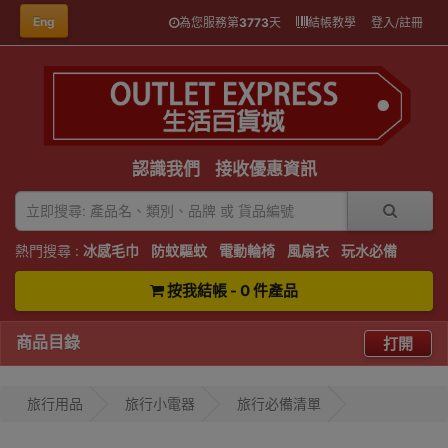
Eng
為您服務第
3773
天
結帳教學
登入/註冊
認識我們
接收優惠資訊
熱門搜尋 :
冰感毛巾
防蚊驅蚊
電動輪椅
風扇衣
玩水必備
按我結帳 - 0 件產品
商品目錄
打開
旅行用品
旅行小電器
旅行必備清單