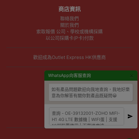
商店資訊
聯絡我們
關於我們
索取報價 公司、學校或機構採購
以公司採購卡(P卡)付款
歡迎成為Outlet Express HK供應商
×
其他資訊
WhatsApp向客服查詢
下單須知
如有產品問題歡迎向我地查詢，我地好樂
隱私權及條款聲明
意為你解答有關你對產品既疑問😀
保養條款及更換政策
除舊服務條款及細則
條款及細則
網站地圖