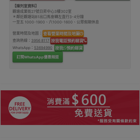
【陳列室資料】
觀塘成業街27號日昇中心3樓302室
＊鄰近觀塘站B1出口馬會轉左直行3-4分鐘
一至五 1000-1900、六1000-1600、公眾假期休息
營業時間及地圖：
查看營業時間及地圖
查詢熱線：
3956 8117
按我電話預約睇貨
WhatsApp：
53694990
按我
預約睇貨
訂閱WhatsApp優惠頻道