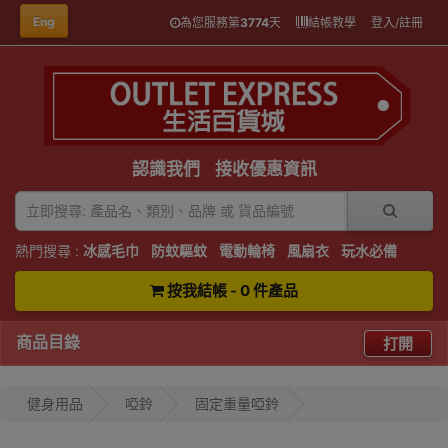
Eng
為您服務第
3774
天
結帳教學
登入/註冊
認識我們
接收優惠資訊
熱門搜尋 :
冰感毛巾
防蚊驅蚊
電動輪椅
風扇衣
玩水必備
按我結帳 - 0 件產品
商品目錄
打開
健身用品
啞鈴
固定重量啞鈴