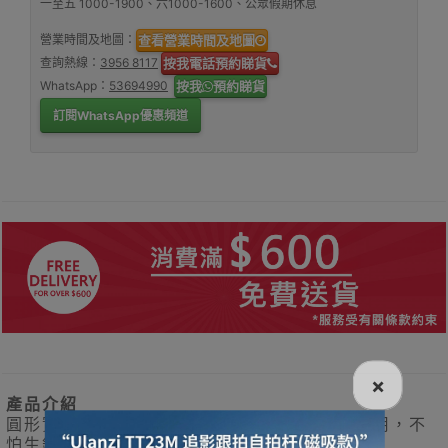
一至五 1000-1900、六1000-1600、公眾假期休息
營業時間及地圖：
查看營業時間及地圖
查詢熱線：
3956 8117
按我電話預約睇貨
WhatsApp：
53694990
按我
預約睇貨
訂閱WhatsApp優惠頻道
×
產品介紹
圓形實心包膠啞鈴 加粗實心圓鋼手柄，防滑耐用，不
怕生銹