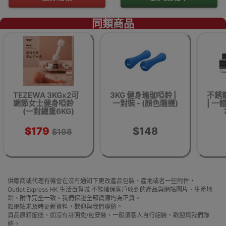
同類商品
TEZEWA 3KGx2可
3KG 健身瑜珈啞鈴 |
不銹
調節女士健身啞鈴
一對裝 - (顏色隨機)
| 一
(一對總重6KG)
$179
$148
$198
供應商或代理有機會在沒有通知下更改產品包裝、產地或者一些附件，
Outlet Express HK 生活百貨城 不能確保客戶收到的產品與網站圖片、生產地
點、附件完全一致。我們保證全部貨源均為正貨。
如網站未及時更新資料，歡迎與我們聯絡。
貨品原箱配送，如沒有註明免/包安裝，一般須客人自行組裝，歡迎與我們聯
絡。