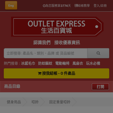
Eng
為您服務第
3774
天
結帳教學
登入/註冊
認識我們
接收優惠資訊
熱門搜尋 :
冰感毛巾
防蚊驅蚊
電動輪椅
風扇衣
玩水必備
按我結帳 - 0 件產品
商品目錄
打開
健身用品
啞鈴
固定重量啞鈴