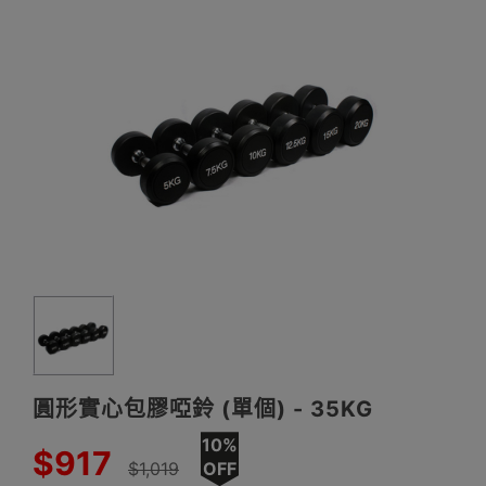
圓形實心包膠啞鈴 (單個) - 35KG
10%
$917
$1,019
OFF