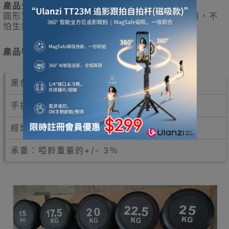
產品介紹
圓形實心包膠啞鈴 加粗實心圓鋼手柄，防滑耐用，不
怕生銹
產品特點
黑色電鍍橡膠配實心鐵頭
手抓位設花紋磨面
經焊接成為一個完整啞鈴
承重：啞鈴重量的+/- 3％