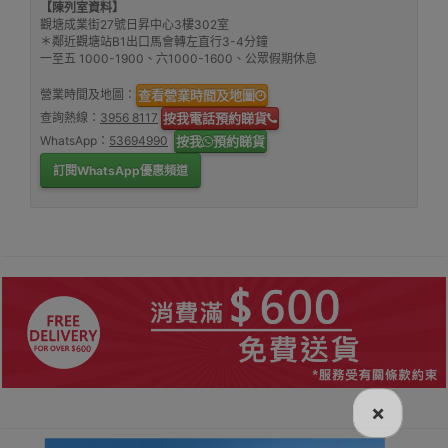
【陳列室資料】
觀塘成業街27號日昇中心3樓302室
＊鄰近觀塘站B1出口馬會轉左直行3-4分鐘
一至五 1000-1900、六1000-1600、公眾假期休息
營業時間及地圖：
查看營業時間及地圖
查詢熱線：
3956 8117
按我電話預約睇貨
WhatsApp：
53694990
按我
預約睇貨
訂閱WhatsApp優惠頻道
×