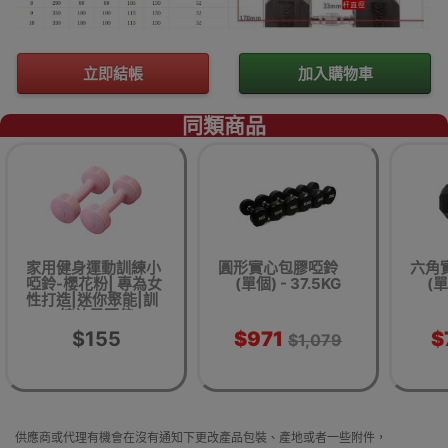
立即結帳
加入購物車
同類商品
家用健身運動訓練小
圓形實心包膠啞鈴
六角
啞鈴-櫻花粉| 專為女
(單個) - 37.5KG
(單
性打造|迷你聚能|訓
練效果更佳
$155
$971
$
$1,079
供應商或代理有機會在沒有通知下更改產品包裝、產地或者一些附件，