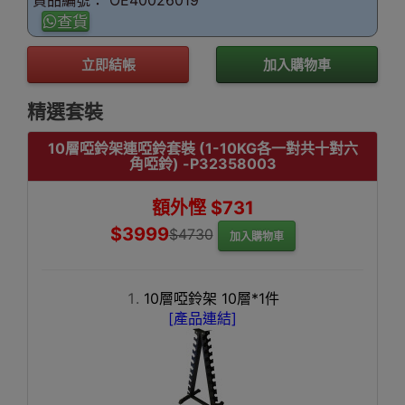
貨品編號： OE40026019
查貨
立即結帳
加入購物車
精選套裝
10層啞鈴架連啞鈴套裝 (1-10KG各一對共十對六
角啞鈴) -P32358003
額外慳 $731
$3999
$4730
加入購物車
10層啞鈴架 10層*1件
[產品連結]