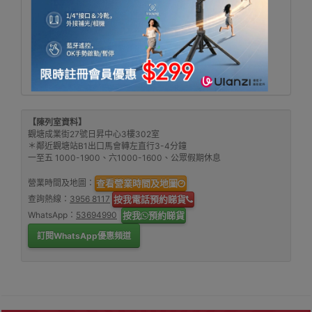
[產品連結]
【陳列室資料】
觀塘成業街27號日昇中心3樓302室
＊鄰近觀塘站B1出口馬會轉左直行3-4分鐘
一至五 1000-1900、六1000-1600、公眾假期休息
營業時間及地圖：
查看營業時間及地圖
查詢熱線：
3956 8117
按我電話預約睇貨
WhatsApp：
53694990
按我
預約睇貨
訂閱WhatsApp優惠頻道