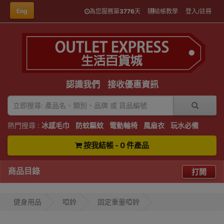
Eng
為您服務第
3776
天
結帳教學
登入/註冊
認識我們
接收優惠資訊
熱門搜尋 :
冰感毛巾
防蚊驅蚊
電動輪椅
風扇衣
玩水必備
按我結帳 - 0 件產品
商品目錄
打開
健身用品
啞鈴
固定重量啞鈴