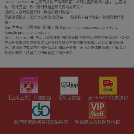
Outlet Express HK 生活百貨城 不能確保客戶收到的產品與網站圖片、生產地
點、附件完全一致。我們保證全部貨源均為正貨。
如網站未及時更新資料，歡迎與我們聯絡。
貨品原箱配送，如沒有註明免/包安裝，一般須客人自行組裝，歡迎與我們聯
絡。
Buy 六角實心包膠啞鈴 (單個) - 3KG price in outletexpress .com Hong
Kong.In promotion and sale.
Outlet Express HK 生活百貨城在香港觀塘提供 六角實心包膠啞鈴 (單個) - 3KG
在那裡買邊到買或邊度買代理資料及價錢實惠借批發優惠以及公司學校報價，
更可送到香港或澳門而部份產品比團購更優惠，更可以為你推薦推介相似產品
及優點缺點，請留意我們最新產品價格更新。
【正版正貨】商標認證
優網店認證
滿HKD600免費送貨
政府物流服務署註冊供應商
精選產品會員額外折扣