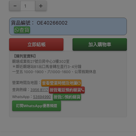
貨品編號： OE40266002
查貨
立即結帳
加入購物車
【陳列室資料】
觀塘成業街27號日昇中心3樓302室
＊鄰近觀塘站B1出口馬會轉左直行3-4分鐘
一至五 1000-1900、六1000-1600、公眾假期休息
營業時間及地圖：
查看營業時間及地圖
查詢熱線：
3956 8117
按我電話預約睇貨
WhatsApp：
53694990
按我
預約睇貨
訂閱WhatsApp優惠頻道