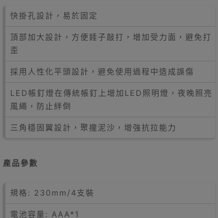
快掛孔設計，易於固定
頂部加大設計，方便錘子敲打，增加受力面，避免打
歪
採用人性化平頭設計，避免使用過程中造成誤傷
LED帳釘燈在傳統帳釘上增加LED照明燈，夜晚照亮
風繩，防止絆倒
三角穩固翼設計，聚攏泥沙，增強抗拉能力
產品參數
規格: 230mm/4支裝
電池容量: AAA*1