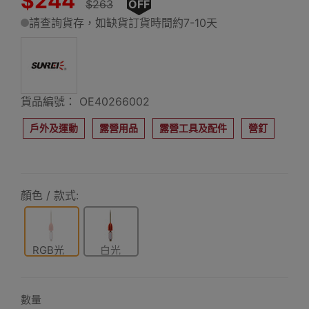
$244
$263
OFF
請查詢貨存，如缺貨訂貨時間約7-10天
貨品編號： OE40266002
戶外及運動
露營用品
露營工具及配件
營釘
顏色 / 款式:
RGB光
白光
數量