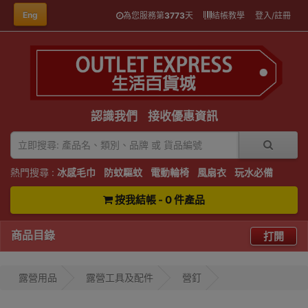
Eng
為您服務第
3773
天
結帳教學
登入/註冊
認識我們
接收優惠資訊
熱門搜尋 :
冰感毛巾
防蚊驅蚊
電動輪椅
風扇衣
玩水必備
按我結帳 - 0 件產品
商品目錄
打開
露營用品
露營工具及配件
營釘