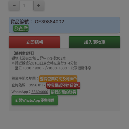
貨品編號： OE39884002
查貨
立即結帳
加入購物車
【陳列室資料】
觀塘成業街27號日昇中心3樓302室
＊鄰近觀塘站B1出口馬會轉左直行3-4分鐘
一至五 1000-1900、六1000-1600、公眾假期休息
營業時間及地圖：
查看營業時間及地圖
查詢熱線：
3956 8117
按我電話預約睇貨
WhatsApp：
53694990
按我
預約睇貨
訂閱WhatsApp優惠頻道