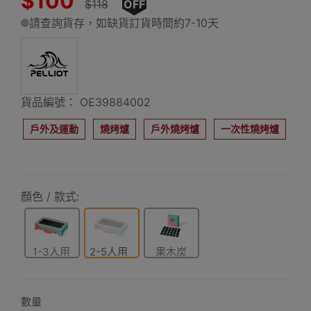
$100
$118
OFF
請查詢貨存，如缺貨訂貨時間約7-10天
貨品編號： OE39884002
戶外及運動
燒烤爐
戶外燒烤爐
一次性燒烤爐
顏色 / 款式:
1-3人用
2-5人用
果木炭
(24塊)
數量