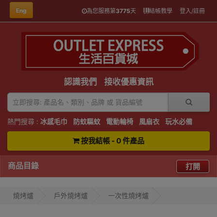
Eng
為您服務第
3775
天
結帳教學
登入/註冊
認識我們
接收優惠資訊
熱門搜尋 :
冰感毛巾
防蚊驅蚊
電動輪椅
風扇衣
玩水必備
按我結帳 - 0 件產品
商品目錄
打開
燒烤爐
戶外燒烤爐
一次性燒烤爐