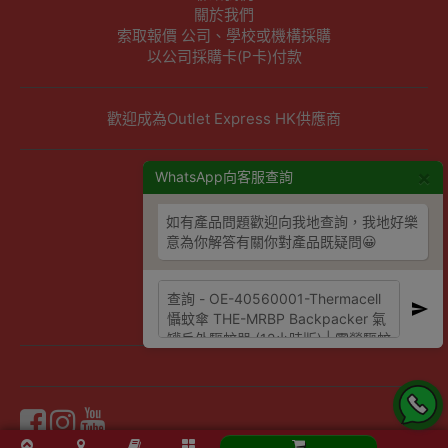
關於我們
索取報價 公司、學校或機構採購
以公司採購卡(P卡)付款
歡迎成為Outlet Express HK供應商
×
其他資訊
WhatsApp向客服查詢
下單須知
如有產品問題歡迎向我地查詢，我地好樂
隱私權及條款聲明
意為你解答有關你對產品既疑問😀
保養條款及更換政策
除舊服務條款及細則
條款及細則
網站地圖