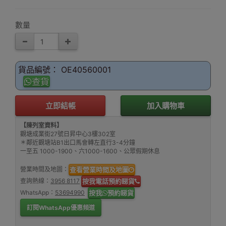
數量
貨品編號： OE40560001
查貨
立即結帳
加入購物車
【陳列室資料】
觀塘成業街27號日昇中心3樓302室
＊鄰近觀塘站B1出口馬會轉左直行3-4分鐘
一至五 1000-1900、六1000-1600、公眾假期休息
營業時間及地圖：
查看營業時間及地圖
查詢熱線：
3956 8117
按我電話預約睇貨
WhatsApp：
53694990
按我
預約睇貨
訂閱WhatsApp優惠頻道