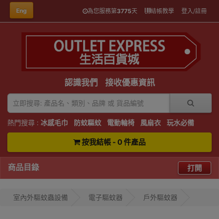
Eng
為您服務第
3775
天
結帳教學
登入/註冊
認識我們
接收優惠資訊
熱門搜尋 :
冰感毛巾
防蚊驅蚊
電動輪椅
風扇衣
玩水必備
按我結帳 - 0 件產品
商品目錄
打開
室內外驅蚊蟲設備
電子驅蚊器
戶外驅蚊器