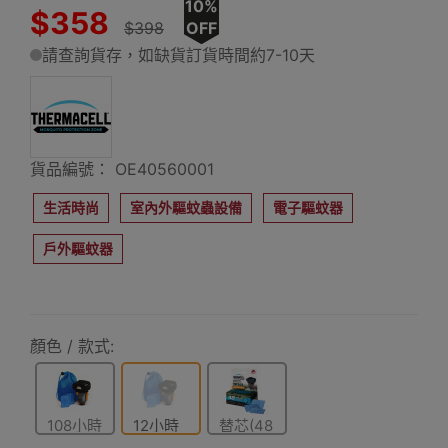
10%
$358
$398
OFF
請查詢貨存，如缺貨訂貨時間約7-10天
貨品編號： OE40560001
生活時尚
室內外驅蚊蟲設備
電子驅蚊器
戶外驅蚊器
顏色 / 款式:
108小時
12小時
替芯(48
版
版
小時)