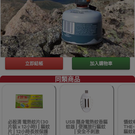
立即結帳
加入購物車
同類商品
必殺清 電熱蚊片(30
USB 隨身電熱蚊香驅
懾蚊傘 
片裝 x 12小時) | 驅蚊
蚊器 | 便攜旅行驅蚊
THE
片 | 12小時長效保護
| 安全不刺激
驅蚊器