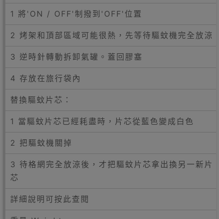
1 將'ON / OFF'制撥到'OFF'位置
2 烤架和頂部區域可能很熱，先等待驅蚊機完全放涼
3 逆時針轉動拆卸氣罐。蓋回膠塞
4 存放在旅行袋內
替換驅蚊片芯：
1 當驅蚊片芯已經耗盡時，片芯從藍色變成白色
2 把驅蚊機關掉
3 待格網完全放涼後，才把驅蚊片芯拿出換另一新片
芯
詳細說明可按此查閱