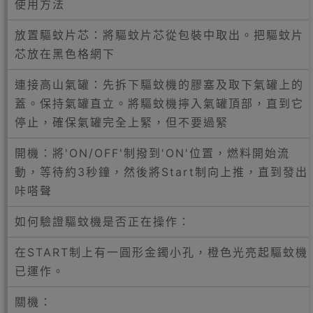
使用方法
放置驅蚊片芯：將驅蚊片芯從包裝中取出。把驅蚊片
芯放在黑色格網下
連接高山氣罐：先拆下驅蚊機的膠塞及取下氣罐上的
蓋。保持氣罐直立。將驅蚊機擰入氣罐頂部，直到它
停止，確保氣罐完全上緊，但不要過緊
開機：將'ON/OFF'制撥到'ON'位置，燃料開始流
動，等待約3秒鐘，然後將Start制向上推，直到發出
咔嗒聲
如何驗證驅蚊機是否正在操作：
在START制上有一圓形金鐲小孔，橙色光亮起驅蚊機
已運作。
關機：