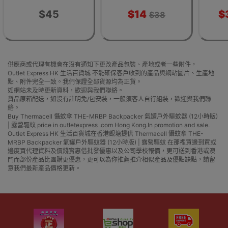
| 電子蚊香片 無味不
刺激
$45
$14
$
$38
供應商或代理有機會在沒有通知下更改產品包裝、產地或者一些附件，
Outlet Express HK 生活百貨城 不能確保客戶收到的產品與網站圖片、生產地
點、附件完全一致。我們保證全部貨源均為正貨。
如網站未及時更新資料，歡迎與我們聯絡。
貨品原箱配送，如沒有註明免/包安裝，一般須客人自行組裝，歡迎與我們聯
絡。
Buy Thermacell 懾蚊傘 THE-MRBP Backpacker 氣罐戶外驅蚊器 (12小時版)
| 露營驅蚊 price in outletexpress .com Hong Kong.In promotion and sale.
Outlet Express HK 生活百貨城在香港觀塘提供 Thermacell 懾蚊傘 THE-
MRBP Backpacker 氣罐戶外驅蚊器 (12小時版) | 露營驅蚊 在那裡買邊到買或
邊度買代理資料及價錢實惠借批發優惠以及公司學校報價，更可送到香港或澳
門而部份產品比團購更優惠，更可以為你推薦推介相似產品及優點缺點，請留
意我們最新產品價格更新。