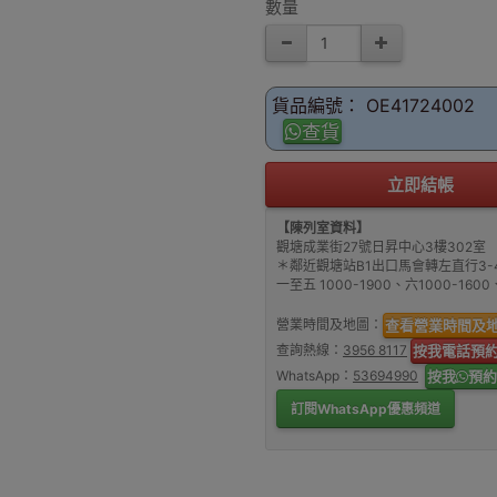
數量
貨品編號： OE41724002
查貨
立即結帳
【陳列室資料】
觀塘成業街27號日昇中心3樓302室
＊鄰近觀塘站B1出口馬會轉左直行3-
一至五 1000-1900、六1000-16
營業時間及地圖：
查看營業時間及
查詢熱線：
3956 8117
按我電話預
WhatsApp：
53694990
按我
預約
訂閱WhatsApp優惠頻道