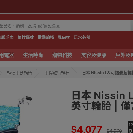
冰感毛巾
防蚊驅蚊
電動輪椅
風扇衣
玩水必備
用電器
生活時尚
潮物科技
美容及健康
戶外及
輕便手動輪椅
手提旅行輪椅
日本 Nissin L8 可摺疊超
日本 Nissin
英寸輪胎 | 僅7
1
$4,077
$4,670
O