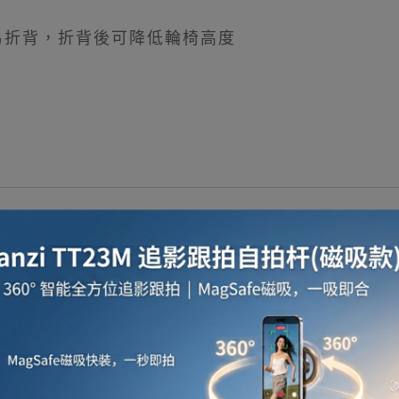
簡易折背，折背後可降低輪椅高度
入車尾箱