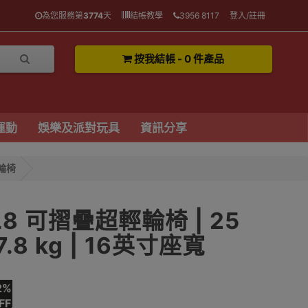
為您服務第
3774
天
結帳教學
3956 8117
登入/註冊
按我結帳 - 0 件產品
運動
娛樂及派對玩具
資訊分享
輕輪椅
 L8 可摺疊超輕輪椅 | 25
.8 kg | 16英寸座寬
2%
FF