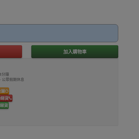
加入購物車
4分鐘
00、公眾假期休息
地圖
約睇貨
睇貨