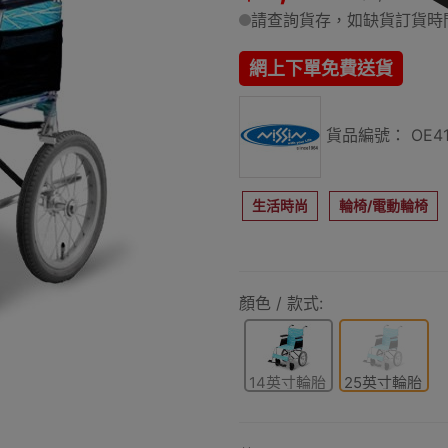
請查詢貨存，如缺貨訂貨時間
網上下單免費送貨
貨品編號： OE41
生活時尚
輪椅/電動輪椅
顏色 / 款式:
14英寸輪胎
25英寸輪胎