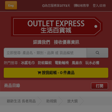
Eng
為您服務第
3773
天
結帳教學
登入/註冊
認識我們
接收優惠資訊
熱門搜尋 :
冰感毛巾
防蚊驅蚊
電動輪椅
風扇衣
玩水必備
按我結帳 - 0 件產品
商品目錄
打開
銀齡生活 長者用品
助視鏡
放大鏡