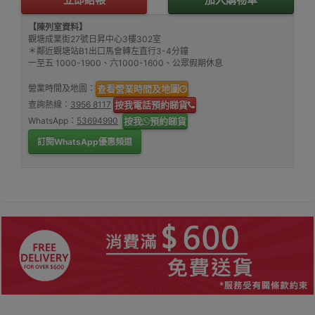
【陳列室資料】
觀塘成業街27號日昇中心3樓302室
＊鄰近觀塘站B1出口馬會轉左直行3-4分鐘
一至五 1000-1900、六1000-1600、公眾假期休息
營業時間及地圖：
查看營業時間及地圖
查詢熱線：
3956 8117
按我電話預約睇貨
WhatsApp：
53694990
按我
預約睇貨
訂閱WhatsApp優惠頻道