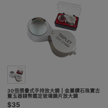
30倍摺疊式手持放大鏡 | 金屬鑽石珠寶古
董玉器錢幣鑑定玻璃鏡片放大鏡
$35