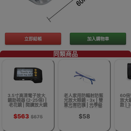
立即結帳
加入購物車
同類商品
3.5寸高清電子放大
老人家用防輻射防藍
60
鏡助視器 (2-25倍) |
光放大眼鏡 - 3x | 雙
放大鏡
老花鏡 | 閱讀放大鏡
重光害防護 | 光學級
款 |
高清透鏡 | 人體工學
+3個
輕量鏡架 | 抗疲勞閱
部帶刻
$563
$58
$675
讀