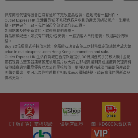
供應商或代理有機會在沒有通知下更改產品包裝、產地或者一些附件，
Outlet Express HK 生活百貨城 不能確保客戶收到的產品與網站圖片、生產地
點、附件完全一致。我們保證全部貨源均為正貨。
如網站未及時更新資料，歡迎與我們聯絡。
貨品原箱配送，如沒有註明免/包安裝，一般須客人自行組裝，歡迎與我們聯
絡。
Buy 30倍摺疊式手持放大鏡 | 金屬鑽石珠寶古董玉器錢幣鑑定玻璃鏡片放大鏡
price in outletexpress .com Hong Kong.In promotion and sale.
Outlet Express HK 生活百貨城在香港觀塘提供 30倍摺疊式手持放大鏡 | 金屬
鑽石珠寶古董玉器錢幣鑑定玻璃鏡片放大鏡 在那裡買邊到買或邊度買代理資料
及價錢實惠借批發優惠以及公司學校報價，更可送到香港或澳門而部份產品比
團購更優惠，更可以為你推薦推介相似產品及優點缺點，請留意我們最新產品
價格更新。
【正版正貨】商標認證
優網店認證
滿HKD600免費送貨