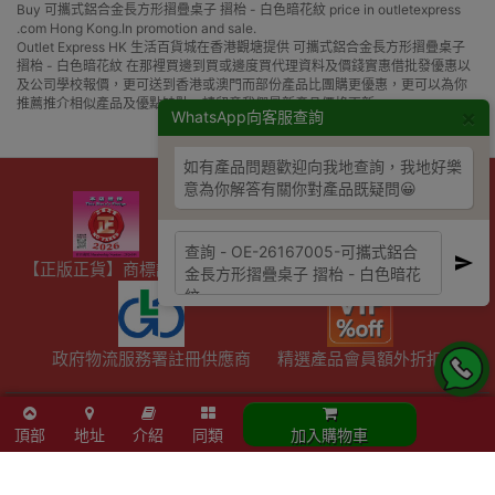
Buy 可攜式鋁合金長方形摺疊桌子 摺枱 - 白色暗花紋 price in outletexpress
.com Hong Kong.In promotion and sale.
Outlet Express HK 生活百貨城在香港觀塘提供 可攜式鋁合金長方形摺疊桌子
摺枱 - 白色暗花紋 在那裡買邊到買或邊度買代理資料及價錢實惠借批發優惠以
及公司學校報價，更可送到香港或澳門而部份產品比團購更優惠，更可以為你
推薦推介相似產品及優點缺點，請留意我們最新產品價格更新。
×
WhatsApp向客服查詢
如有產品問題歡迎向我地查詢，我地好樂
意為你解答有關你對產品既疑問😀
【正版正貨】商標認證
優網店認證
滿HKD600免費送貨
政府物流服務署註冊供應商
精選產品會員額外折扣
陳列室資料
頂部
地址
介紹
同類
加入購物車
- 星期六：10am - 4pm
- 周日及公眾假期：休息