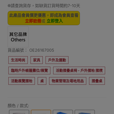
請查詢貨存，如缺貨訂貨時間約7-10天
此產品會員價更優惠，即成為會員查看
立即註冊
或
立即登入
貨品編號： OE26167005
生活時尚
家具
戶外及運動
臨時戶外帳篷攤位/展覽
活動摺疊桌椅 - 戶外摺枱 摺櫈
活動展覽摺枱
桌
物業管理及場地用品
摺疊桌
顏色 / 款式: