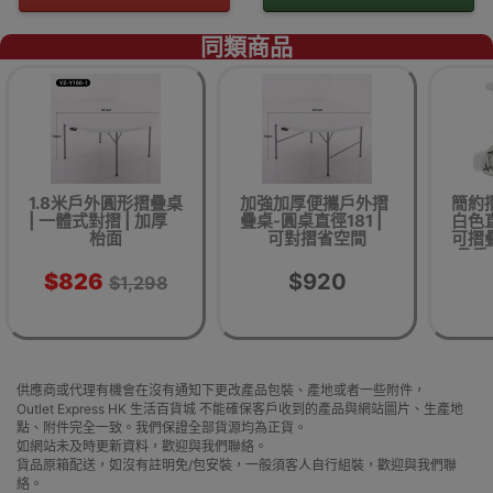
同類商品
1.8米戶外圓形摺疊桌
加強加厚便攜戶外摺
簡約
| 一體式對摺 | 加厚
疊桌-圓桌直徑181 |
白色直徑
枱面
可對摺省空間
可摺疊
承重
$826
$920
$1,298
供應商或代理有機會在沒有通知下更改產品包裝、產地或者一些附件，
Outlet Express HK 生活百貨城 不能確保客戶收到的產品與網站圖片、生產地
點、附件完全一致。我們保證全部貨源均為正貨。
如網站未及時更新資料，歡迎與我們聯絡。
貨品原箱配送，如沒有註明免/包安裝，一般須客人自行組裝，歡迎與我們聯
絡。