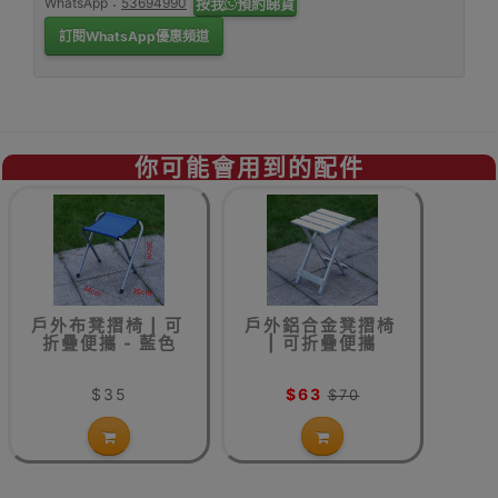
WhatsApp：
53694990
按我
預約睇貨
訂閱WhatsApp優惠頻道
你可能會用到的配件
戶外布凳摺椅 | 可
戶外鋁合金凳摺椅
折疊便攜 - 藍色
| 可折疊便攜
$35
$63
$70