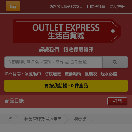
Eng
為您服務第
3772
天
結帳教學
登入/註冊
認識我們
接收優惠資訊
熱門搜尋 :
冰感毛巾
防蚊驅蚊
電動輪椅
風扇衣
玩水必備
按我結帳 - 0 件產品
商品目錄
打開
桌
物業管理及場地用品
摺疊桌