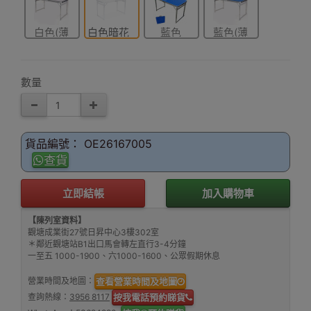
白色(薄
白色暗花
藍色
藍色(薄
款)
紋
款)
數量
貨品編號： OE26167005
查貨
立即結帳
加入購物車
【陳列室資料】
觀塘成業街27號日昇中心3樓302室
＊鄰近觀塘站B1出口馬會轉左直行3-4分鐘
一至五 1000-1900、六1000-1600、公眾假期休息
營業時間及地圖：
查看營業時間及地圖
查詢熱線：
3956 8117
按我電話預約睇貨