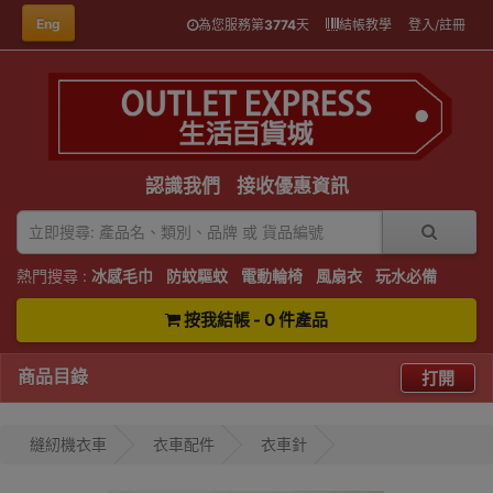
Eng
為您服務第
3774
天
結帳教學
登入/註冊
認識我們
接收優惠資訊
熱門搜尋 :
冰感毛巾
防蚊驅蚊
電動輪椅
風扇衣
玩水必備
按我結帳 - 0 件產品
商品目錄
打開
縫紉機衣車
衣車配件
衣車針