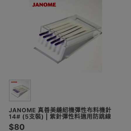
JANOME 真善美縫紉機彈性布料機針
14# (5支裝) | 紫針彈性料適用防跳線
$80