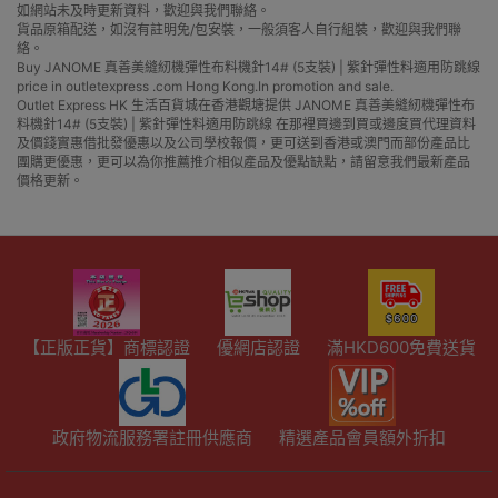
如網站未及時更新資料，歡迎與我們聯絡。
貨品原箱配送，如沒有註明免/包安裝，一般須客人自行組裝，歡迎與我們聯
絡。
Buy JANOME 真善美縫紉機彈性布料機針14# (5支裝) | 紫針彈性料適用防跳線
price in outletexpress .com Hong Kong.In promotion and sale.
Outlet Express HK 生活百貨城在香港觀塘提供 JANOME 真善美縫紉機彈性布
料機針14# (5支裝) | 紫針彈性料適用防跳線 在那裡買邊到買或邊度買代理資料
及價錢實惠借批發優惠以及公司學校報價，更可送到香港或澳門而部份產品比
團購更優惠，更可以為你推薦推介相似產品及優點缺點，請留意我們最新產品
價格更新。
【正版正貨】商標認證
優網店認證
滿HKD600免費送貨
政府物流服務署註冊供應商
精選產品會員額外折扣