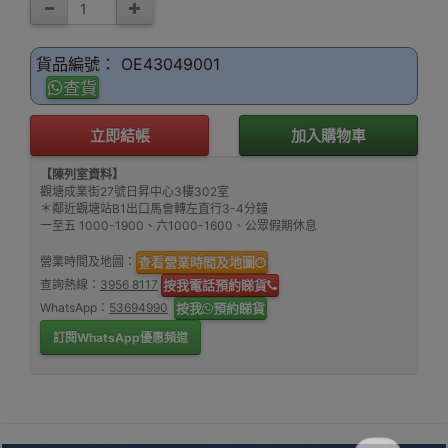
貨品編號： OE43049001
查貨
立即結帳
加入購物車
【陳列室資料】
觀塘成業街27號日昇中心3樓302室
＊鄰近觀塘站B1出口馬會轉左直行3-4分鐘
一至五 1000-1900、六1000-1600、公眾假期休息
營業時間及地圖：
查看營業時間及地圖
查詢熱線：
3956 8117
按我電話預約睇貨
WhatsApp：
53694990
按我
預約睇貨
訂閱WhatsApp優惠頻道