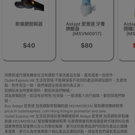
軟橡膠脫鞋器
Aidapt 愛意達 牙膏
Aid
擠壓器
開罐
(MSVM0917)
(M
$40
$80
供應商或代理有機會在沒有通知下更改產品包裝、產地或者一些附件，
Outlet Express HK 生活百貨城 不能確保客戶收到的產品與網站圖片、生產地
點、附件完全一致。我們保證全部貨源均為正貨。
如網站未及時更新資料，歡迎與我們聯絡。
貨品原箱配送，如沒有註明免/包安裝，一般須客人自行組裝，歡迎與我們聯
絡。
Buy Aidapt 愛意達 加長鋼製穿鞋輔助器 MSVM0953A| 幫助難彎腰綁鞋帶
price in outletexpress .com Hong Kong.In promotion and sale.
Outlet Express HK 生活百貨城在香港觀塘提供 Aidapt 愛意達 加長鋼製穿鞋輔
助器 MSVM0953A| 幫助難彎腰綁鞋帶 在那裡買邊到買或邊度買代理資料及價
錢實惠借批發優惠以及公司學校報價，更可送到香港或澳門而部份產品比團購
更優惠，更可以為你推薦推介相似產品及優點缺點，請留意我們最新產品價格