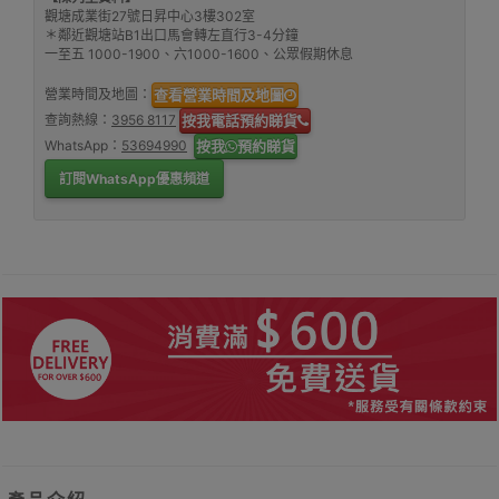
觀塘成業街27號日昇中心3樓302室
＊鄰近觀塘站B1出口馬會轉左直行3-4分鐘
一至五 1000-1900、六1000-1600、公眾假期休息
營業時間及地圖：
查看營業時間及地圖
查詢熱線：
3956 8117
按我電話預約睇貨
WhatsApp：
53694990
按我
預約睇貨
訂閱WhatsApp優惠頻道