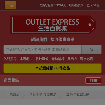
Eng
為您服務第
3774
天
結帳教學
登入/註冊
認識我們
接收優惠資訊
熱門搜尋 :
冰感毛巾
防蚊驅蚊
電動輪椅
風扇衣
玩水必備
按我結帳 - 0 件產品
商品目錄
打開
生活時尚
銀齡生活 長者用品
其他長者輔助器