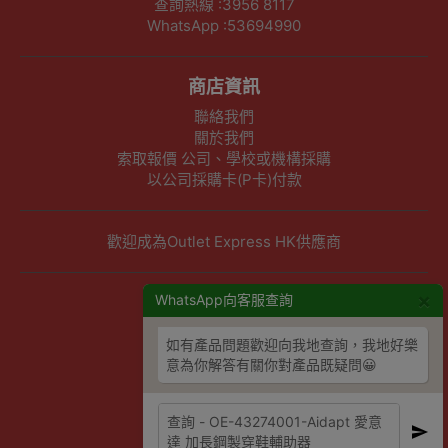
查詢熱線 :3956 8117
WhatsApp :53694990
商店資訊
聯絡我們
關於我們
索取報價 公司、學校或機構採購
以公司採購卡(P卡)付款
歡迎成為Outlet Express HK供應商
×
其他資訊
WhatsApp向客服查詢
下單須知
如有產品問題歡迎向我地查詢，我地好樂
隱私權及條款聲明
意為你解答有關你對產品既疑問😀
保養條款及更換政策
除舊服務條款及細則
條款及細則
網站地圖