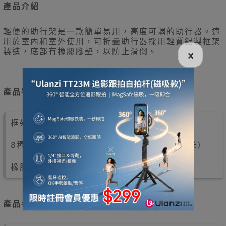
產品介紹
輕便的助行架是一款簡單易用，高度可調的助行器。適
用於室內和室外使用，可折疊助行器採用輕質鋁製框架
製造，底部有橡膠腳墊，以防止滑倒。
×
產品特點
框架以輕巧鋁材而製，容易攜帶
8種可調教高度，適合各用家（770－950毫米）
橡膠腳墊，以防止滑倒
產品參數