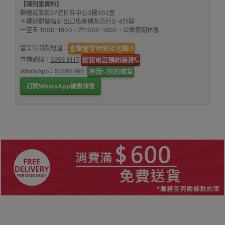
【陳列室資料】
觀塘成業街27號日昇中心3樓302室
＊鄰近觀塘站B1出口馬會轉左直行3-4分鐘
一至五 1000-1900、六1000-1600、公眾假期休息
營業時間及地圖：
查看營業時間及地圖
查詢熱線：
3956 8117
按我電話預約睇貨
WhatsApp：
53694990
按我
預約睇貨
訂閱WhatsApp優惠頻道