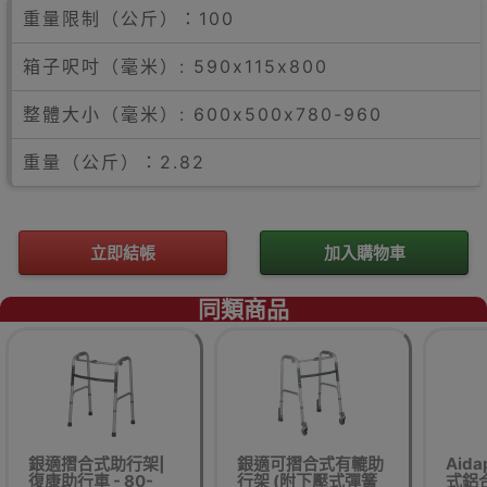
重量限制（公斤）：100
箱子呎吋（毫米）: 590x115x800
整體大小（毫米）: 600x500x780-960
重量（公斤）：2.82
立即結帳
加入購物車
同類商品
銀適摺合式助行架|
銀適可摺合式有轆助
Aid
復康助行車 - 80-
行架 (附下壓式彈簧
式鋁