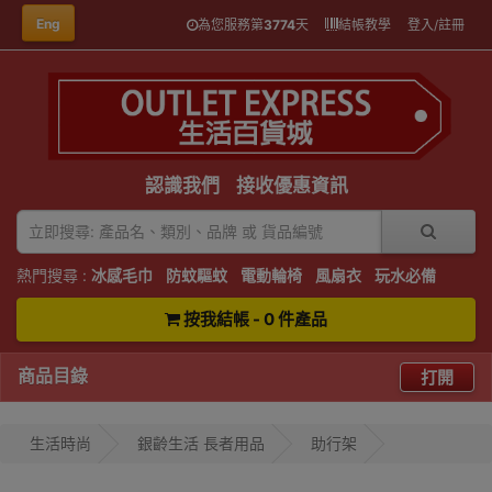
Eng
為您服務第
3774
天
結帳教學
登入/註冊
認識我們
接收優惠資訊
熱門搜尋 :
冰感毛巾
防蚊驅蚊
電動輪椅
風扇衣
玩水必備
按我結帳 - 0 件產品
商品目錄
打開
生活時尚
銀齡生活 長者用品
助行架