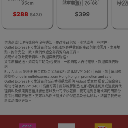
95cm
煞車裝置) | 76-86
MSV
厘米(高)
度調節
100k
$288
$399
$430
供應商或代理有機會在沒有通知下更改產品包裝、產地或者一些附件，
Outlet Express HK 生活百貨城 不能確保客戶收到的產品與網站圖片、生產地
點、附件完全一致。我們保證全部貨源均為正貨。
如網站未及時更新資料，歡迎與我們聯絡。
貨品原箱配送，如沒有註明免/包安裝，一般須客人自行組裝，歡迎與我們聯
絡。
Buy Aidapt 愛意達 摺合式鋁合金2輪助行架 (MSVP1040) | 高度可調 | 底部橡
膠腳墊 price in outletexpress .com Hong Kong.In promotion and sale.
Outlet Express HK 生活百貨城在香港觀塘提供 Aidapt 愛意達 摺合式鋁合金2
輪助行架 (MSVP1040) | 高度可調 | 底部橡膠腳墊 在那裡買邊到買或邊度買代
理資料及價錢實惠借批發優惠以及公司學校報價，更可送到香港或澳門而部份
產品比團購更優惠，更可以為你推薦推介相似產品及優點缺點，請留意我們最
新產品價格更新。