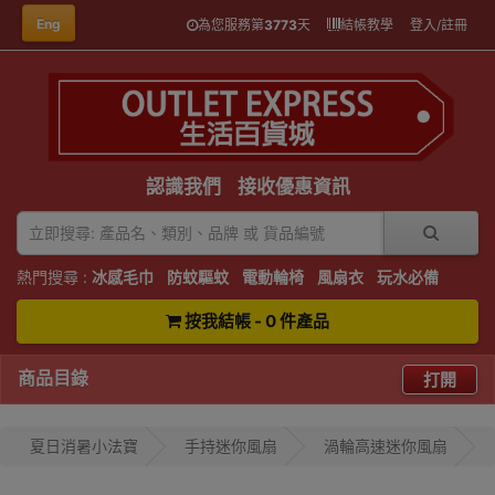
Eng
為您服務第
3773
天
結帳教學
登入/註冊
認識我們
接收優惠資訊
熱門搜尋 :
冰感毛巾
防蚊驅蚊
電動輪椅
風扇衣
玩水必備
按我結帳 - 0 件產品
商品目錄
打開
夏日消暑小法寶
手持迷你風扇
渦輪高速迷你風扇