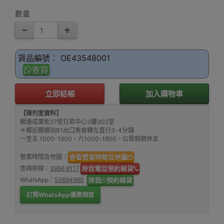
數量
貨品編號： OE43548001
查貨
立即結帳
加入購物車
【陳列室資料】
觀塘成業街27號日昇中心3樓302室
＊鄰近觀塘站B1出口馬會轉左直行3-4分鐘
一至五 1000-1900、六1000-1600、公眾假期休息
營業時間及地圖：
查看營業時間及地圖
查詢熱線：
3956 8117
按我電話預約睇貨
WhatsApp：
53694990
按我
預約睇貨
訂閱WhatsApp優惠頻道