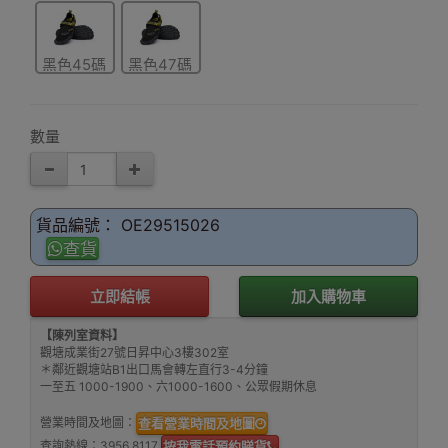
黑色45碼
黑色47碼
數量
貨品編號： OE29515026
查貨
立即結帳
加入購物車
【陳列室資料】
觀塘成業街27號日昇中心3樓302室
＊鄰近觀塘站B1出口馬會轉左直行3-4分鐘
一至五 1000-1900、六1000-1600、公眾假期休息
營業時間及地圖：
查看營業時間及地圖
查詢熱線：
3956 8117
按我電話預約睇貨