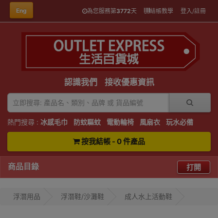
Eng
為您服務第
3772
天
結帳教學
登入/註冊
認識我們
接收優惠資訊
熱門搜尋 :
冰感毛巾
防蚊驅蚊
電動輪椅
風扇衣
玩水必備
按我結帳 - 0 件產品
商品目錄
打開
浮潛用品
浮潛鞋/沙灘鞋
成人水上活動鞋