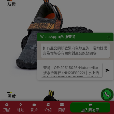
×
WhatsApp向客服查詢
如有產品問題歡迎向我地查詢，我地好樂
意為你解答有關你對產品既疑問😀
頂部
地址
影片
介紹
同類
加入購物車