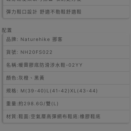
彈力鞋口設計 舒適不勒鞋舒適鞋
配置
品牌: Naturehike 挪客
貨號: NH20FS022
名稱:暖霽膠底防滑涉水鞋-02YY
顏色:灰橙、黑黃
規格: M(39-40)L(41-42)XL(43-44)
重量:約298.6G/雙(L)
材質:鞋面:空氣層高彈網布鞋底:橡膠鞋底