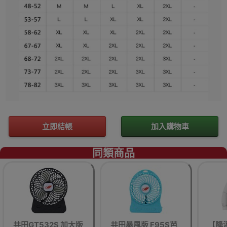
立即結帳
加入購物車
同類商品
共田GT532S 加大版
共田暴風版 F95S芭
【降