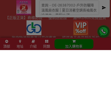
【正版正貨】商標認證
優網店認證
滿HKD600免費送貨
政府物流服務署註冊供應商
精選產品會員額外折扣
頂部
地址
介紹
同類
加入購物車
陳列室資料
- 星期六：10am - 4pm
- 周日及公眾假期：休息
- 星期一至五：10am - 7pm
觀塘成業街27號日昇中心3樓302室
Email :info@outletexpress.com.hk
查詢熱線 :3956 8117
WhatsApp :53694990