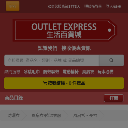
Eng
為您服務第
3773
天
結帳教學
登入/註冊
認識我們
接收優惠資訊
熱門搜尋 :
冰感毛巾
防蚊驅蚊
電動輪椅
風扇衣
玩水必備
按我結帳 - 0 件產品
商品目錄
打開
防曬衣
風扇衣/降溫衣服
風扇衫 - 長袖