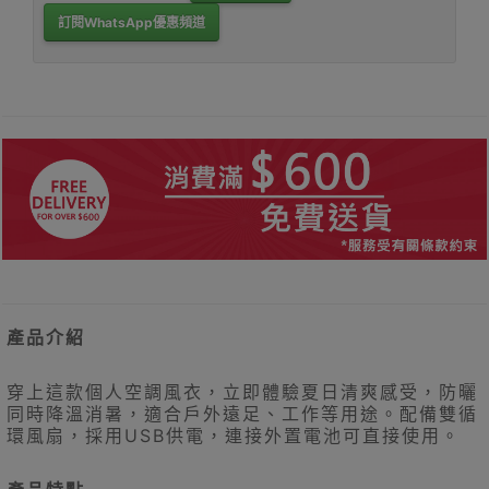
訂閱WhatsApp優惠頻道
產品介紹
穿上這款個人空調風衣，立即體驗夏日清爽感受，防曬
同時降溫消暑，適合戶外遠足、工作等用途。配備雙循
環風扇，採用USB供電，連接外置電池可直接使用。