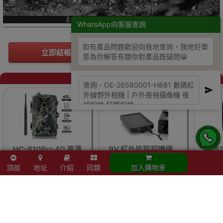
×
WhatsApp向客服查詢
如有產品問題歡迎向我地查詢，我地好樂
立即結帳
加入購物車
意為你解答有關你對產品既疑問😀
同類商品
HC-810Pro 4G 高清
9V 紅外追踪相機適
H88
4K戶外相機 | 夜視拍
用太陽能板內置
外相機
攝相機 帶APP 遠程
2500mAh鋰電池
像機 
頂部
地址
介紹
同類
加入購物車
手機控制 隨時查看照
片/視頻
$1,032
$271
$
$1,375
$350