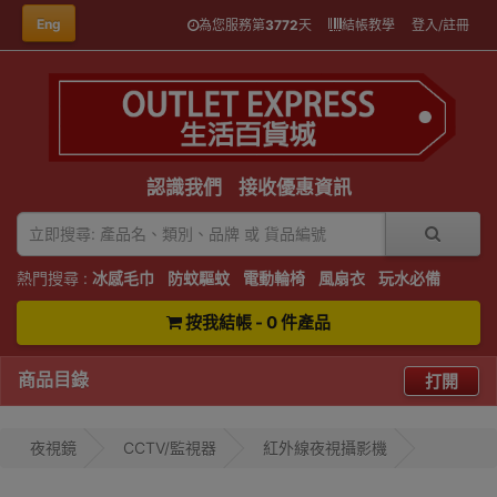
Eng
為您服務第
3772
天
結帳教學
登入/註冊
認識我們
接收優惠資訊
熱門搜尋 :
冰感毛巾
防蚊驅蚊
電動輪椅
風扇衣
玩水必備
按我結帳 - 0 件產品
商品目錄
打開
夜視鏡
CCTV/監視器
紅外線夜視攝影機