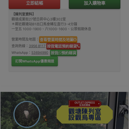
立即結帳
加入購物車
【陳列室資料】
觀塘成業街27號日昇中心3樓302室
＊鄰近觀塘站B1出口馬會轉左直行3-4分鐘
一至五 1000-1900、六1000-1600、公眾假期休息
營業時間及地圖：
查看營業時間及地圖
查詢熱線：
3956 8117
按我電話預約睇貨
WhatsApp：
53694990
按我
預約睇貨
訂閱WhatsApp優惠頻道