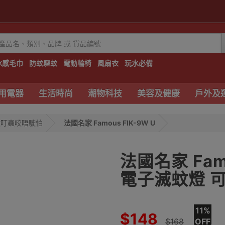
冰感毛巾
防蚊驅蚊
電動輪椅
風扇衣
玩水必備
用電器
生活時尚
潮物科技
美容及健康
戶外及
蚊叮蟲咬唔駛怕
法國名家 Famous FIK-9W U
法國名家 Fam
電子滅蚊燈 可
11%
$148
$168
OFF