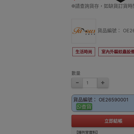
請查詢貨存，如缺貨訂貨時間
貨品編號： OE26
生活時尚
室內外驅蚊蟲設
數量
貨品編號： OE26590001
查貨
立即結帳
【陳列室資料】