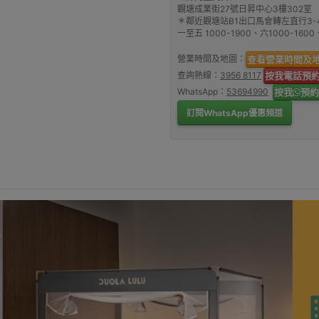
觀塘成業街27號日昇中心3樓302室
＊鄰近觀塘站B1出口馬會轉左直行3-
一至五 1000-1900、六1000-16
營業時間及地圖：
查看營業時間及
查詢熱線：
3956 8117
按我電話預
WhatsApp：
53694990
按我
預約
訂閱WhatsApp優惠頻道