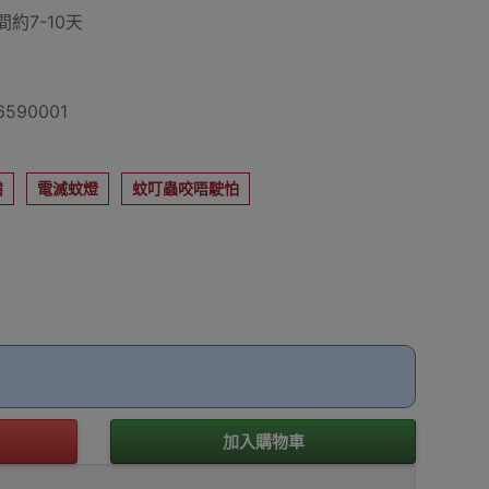
約7-10天
590001
備
電滅蚊燈
蚊叮蟲咬唔駛怕
加入購物車