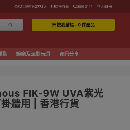
為您服務第
3772
天
結帳教學
3956 8117
登入/註冊
按我結帳 - 0 件產品
運動
娛樂及派對玩具
資訊分享
ous FIK-9W UVA紫光
掛牆用 | 香港行貨