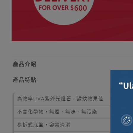
產品介紹
產品特點
高效率UVA紫外光燈管，誘蚊效果佳
不含化學物，無煙、無味、無污染
易拆式底盤，容易清潔