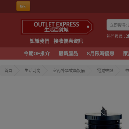
Eng
熱門搜尋 :
認識我們
接收優惠資訊
今期OE推介
最新產品
8月限時優惠
家
首頁
生活時尚
室內外驅蚊蟲設備
電滅蚊燈