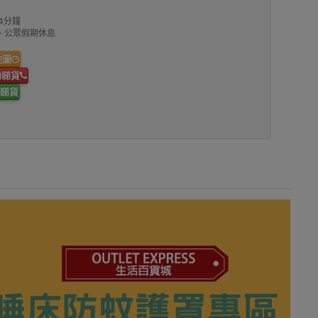
4分鐘
00、公眾假期休息
地圖
約睇貨
睇貨