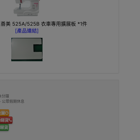
真善美 525A/525B 衣車專用擴展板 *1件
[產品連結]
4分鐘
00、公眾假期休息
地圖
約睇貨
睇貨