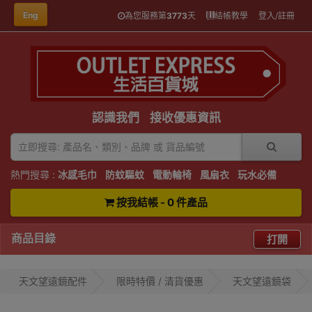
Eng
為您服務第
3773
天
結帳教學
登入/註冊
認識我們
接收優惠資訊
熱門搜尋 :
冰感毛巾
防蚊驅蚊
電動輪椅
風扇衣
玩水必備
按我結帳 - 0 件產品
商品目錄
打開
天文望遠鏡配件
限時特價 / 清貨優惠
天文望遠鏡袋