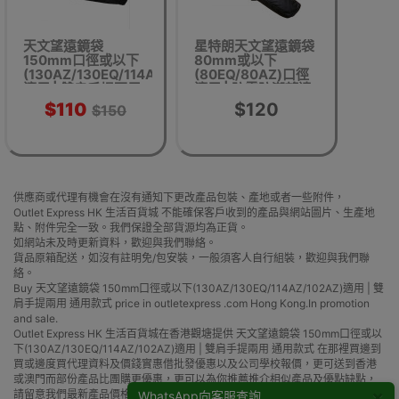
天文望遠鏡袋
星特朗天文望遠鏡袋
150mm口徑或以下
80mm或以下
(130AZ/130EQ/114AZ/102AZ)
(80EQ/80AZ)口徑
適用 | 雙肩手提兩用
適用 | 防震防潮望遠
通用款式
鏡背包
$110
$120
$150
供應商或代理有機會在沒有通知下更改產品包裝、產地或者一些附件，
Outlet Express HK 生活百貨城 不能確保客戶收到的產品與網站圖片、生產地
點、附件完全一致。我們保證全部貨源均為正貨。
如網站未及時更新資料，歡迎與我們聯絡。
貨品原箱配送，如沒有註明免/包安裝，一般須客人自行組裝，歡迎與我們聯
絡。
Buy 天文望遠鏡袋 150mm口徑或以下(130AZ/130EQ/114AZ/102AZ)適用 | 雙
肩手提兩用 通用款式 price in outletexpress .com Hong Kong.In promotion
and sale.
Outlet Express HK 生活百貨城在香港觀塘提供 天文望遠鏡袋 150mm口徑或以
下(130AZ/130EQ/114AZ/102AZ)適用 | 雙肩手提兩用 通用款式 在那裡買邊到
買或邊度買代理資料及價錢實惠借批發優惠以及公司學校報價，更可送到香港
或澳門而部份產品比團購更優惠，更可以為你推薦推介相似產品及優點缺點，
×
請留意我們最新產品價格更新。
WhatsApp向客服查詢