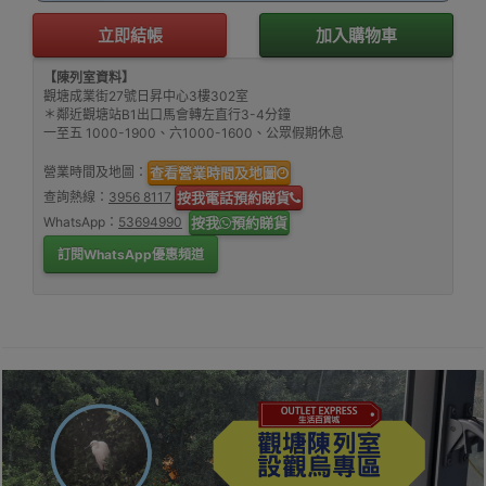
立即結帳
加入購物車
【陳列室資料】
觀塘成業街27號日昇中心3樓302室
＊鄰近觀塘站B1出口馬會轉左直行3-4分鐘
一至五 1000-1900、六1000-1600、公眾假期休息
營業時間及地圖：
查看營業時間及地圖
查詢熱線：
3956 8117
按我電話預約睇貨
WhatsApp：
53694990
按我
預約睇貨
訂閱WhatsApp優惠頻道