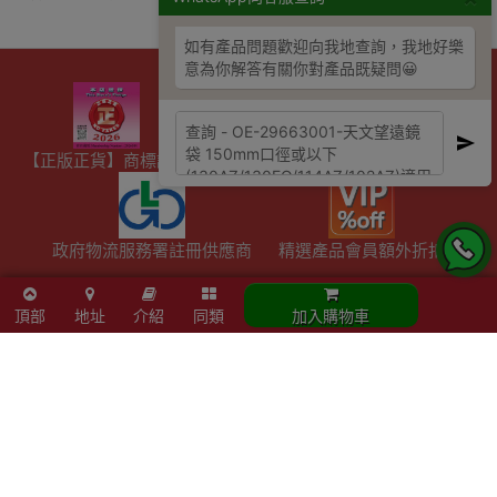
如有產品問題歡迎向我地查詢，我地好樂
意為你解答有關你對產品既疑問😀
【正版正貨】商標認證
優網店認證
滿HKD600免費送貨
政府物流服務署註冊供應商
精選產品會員額外折扣
頂部
地址
介紹
同類
加入購物車
陳列室資料
- 星期六：10am - 4pm
- 周日及公眾假期：休息
- 星期一至五：10am - 7pm
觀塘成業街27號日昇中心3樓302室
Email :info@outletexpress.com.hk
查詢熱線 :3956 8117