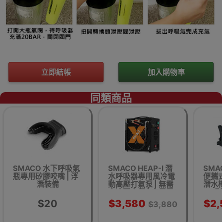
立即結帳
加入購物車
同類商品
SMACO 水下呼吸氣
SMACO HEAP-I 潛
SMAC
瓶專用矽膠咬嘴 | 浮
水呼吸器專用風冷電
便攜
潛裝備
動高壓打氣泵 | 無需
潛水樽
水冷更方便 | 家用電/
吸
汽車電瓶供電
$20
$3,580
$2,
$3,880