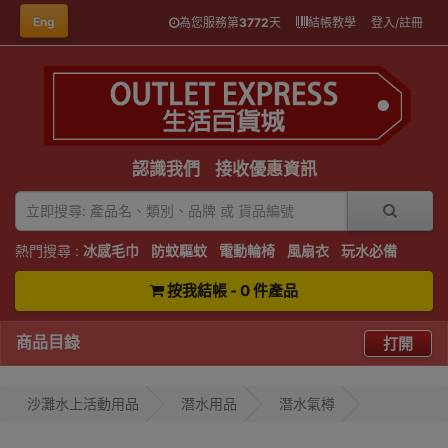
Eng
為您服務第
3772
天
結帳教學
登入/註冊
認識我們
接收優惠資訊
熱門搜尋 :
冰感毛巾
防蚊驅蚊
電動輪椅
風扇衣
玩水必備
按我結帳 - 0 件產品
商品目錄
打開
沙灘水上活動用品
潛水用品
潛水氣樽