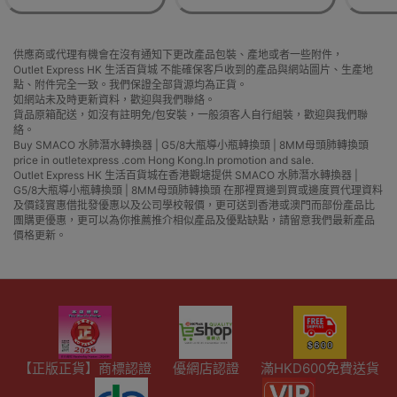
供應商或代理有機會在沒有通知下更改產品包裝、產地或者一些附件，
Outlet Express HK 生活百貨城 不能確保客戶收到的產品與網站圖片、生產地
點、附件完全一致。我們保證全部貨源均為正貨。
如網站未及時更新資料，歡迎與我們聯絡。
貨品原箱配送，如沒有註明免/包安裝，一般須客人自行組裝，歡迎與我們聯
絡。
Buy SMACO 水肺潛水轉換器 | G5/8大瓶導小瓶轉換頭 | 8MM母頭肺轉換頭
price in outletexpress .com Hong Kong.In promotion and sale.
Outlet Express HK 生活百貨城在香港觀塘提供 SMACO 水肺潛水轉換器 |
G5/8大瓶導小瓶轉換頭 | 8MM母頭肺轉換頭 在那裡買邊到買或邊度買代理資料
及價錢實惠借批發優惠以及公司學校報價，更可送到香港或澳門而部份產品比
團購更優惠，更可以為你推薦推介相似產品及優點缺點，請留意我們最新產品
價格更新。
【正版正貨】商標認證
優網店認證
滿HKD600免費送貨