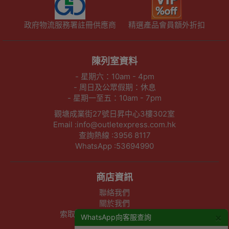
政府物流服務署註冊供應商
精選產品會員額外折扣
陳列室資料
- 星期六：10am - 4pm
- 周日及公眾假期：休息
- 星期一至五：10am - 7pm
觀塘成業街27號日昇中心3樓302室
Email :info@outletexpress.com.hk
查詢熱線 :3956 8117
WhatsApp :53694990
商店資訊
聯絡我們
關於我們
索取報價 公司、學校或機構採購
×
WhatsApp向客服查詢
以公司採購卡(P卡)付款