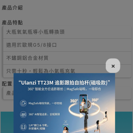
產品介紹
產品特點
大瓶氧氣瓶導小瓶轉換頭
適用於歐規G5/8接口
不鏽鋼鋁合金材質
×
只需十秒，輕鬆為小氣瓶充氣
配置
產品編號：29934001