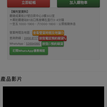
立即結帳
加入購物車
【陳列室資料】
觀塘成業街27號日昇中心3樓302室
＊鄰近觀塘站B1出口馬會轉左直行3-4分鐘
一至五 1000-1900、六1000-1600、公眾假期休息
營業時間及地圖：
查看營業時間及地圖
查詢熱線：
3956 8117
按我電話預約睇貨
WhatsApp：
53694990
按我
預約睇貨
訂閱WhatsApp優惠頻道
產品影片