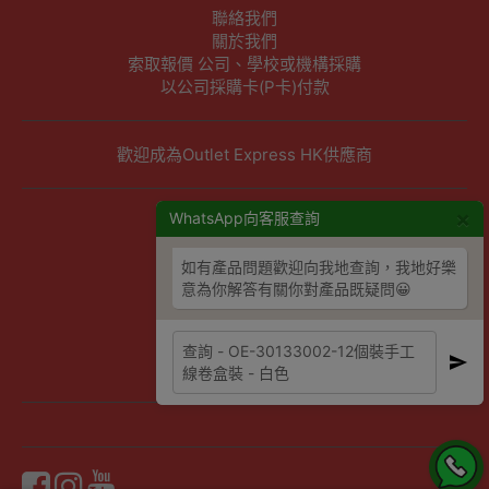
聯絡我們
關於我們
索取報價 公司、學校或機構採購
以公司採購卡(P卡)付款
歡迎成為Outlet Express HK供應商
×
其他資訊
WhatsApp向客服查詢
下單須知
如有產品問題歡迎向我地查詢，我地好樂
隱私權及條款聲明
意為你解答有關你對產品既疑問😀
保養條款及更換政策
除舊服務條款及細則
條款及細則
網站地圖