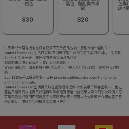
- 白色
- 黑色 | 縫紉機衣車
色專
線
DI
$30
$20
供應商或代理有機會在沒有通知下更改產品包裝、產地或者一些附件，
Outlet Express HK 生活百貨城 不能確保客戶收到的產品與網站圖片、生產地
點、附件完全一致。我們保證全部貨源均為正貨。
如網站未及時更新資料，歡迎與我們聯絡。
貨品原箱配送，如沒有註明免/包安裝，一般須客人自行組裝，歡迎與我們聯
絡。
Buy 12個裝手工線卷盒裝 - 白色 price in outletexpress .com Hong Kong.In
promotion and sale.
Outlet Express HK 生活百貨城在香港觀塘提供 12個裝手工線卷盒裝 - 白色 在
那裡買邊到買或邊度買代理資料及價錢實惠借批發優惠以及公司學校報價，更
可送到香港或澳門而部份產品比團購更優惠，更可以為你推薦推介相似產品及
優點缺點，請留意我們最新產品價格更新。