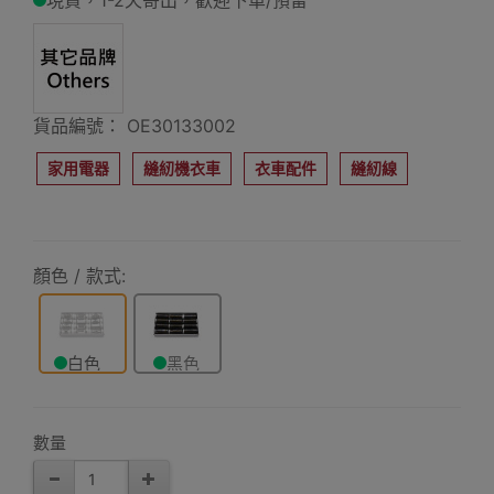
現貨，1-2天寄出，歡迎下單/預留
貨品編號： OE30133002
家用電器
縫紉機衣車
衣車配件
縫紉線
顏色 / 款式:
白色
黑色
數量