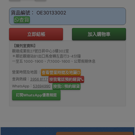
貨品編號： OE30133002
查貨
立即結帳
加入購物車
【陳列室資料】
觀塘成業街27號日昇中心3樓302室
＊鄰近觀塘站B1出口馬會轉左直行3-4分鐘
一至五 1000-1900、六1000-1600、公眾假期休息
營業時間及地圖：
查看營業時間及地圖
查詢熱線：
3956 8117
按我電話預約睇貨
WhatsApp：
53694990
按我
預約睇貨
訂閱WhatsApp優惠頻道