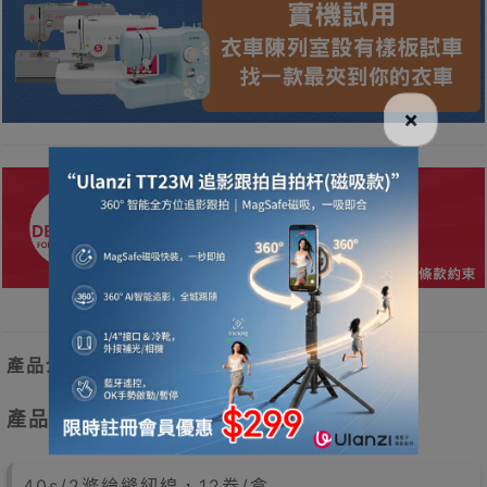
×
產品介紹
產品特點
40s/2滌綸縫紉線，12卷/盒