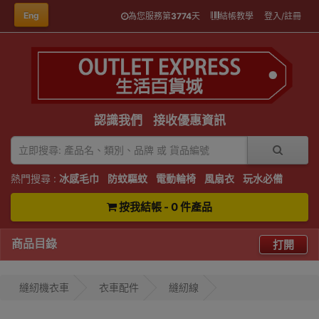
Eng
為您服務第
3774
天
結帳教學
登入/註冊
認識我們
接收優惠資訊
熱門搜尋 :
冰感毛巾
防蚊驅蚊
電動輪椅
風扇衣
玩水必備
按我結帳 - 0 件產品
商品目錄
打開
縫紉機衣車
衣車配件
縫紉線