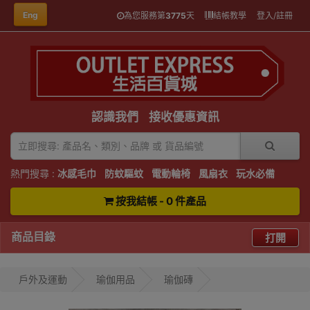
Eng
為您服務第
3775
天
結帳教學
登入/註冊
認識我們
接收優惠資訊
熱門搜尋 :
冰感毛巾
防蚊驅蚊
電動輪椅
風扇衣
玩水必備
按我結帳 - 0 件產品
商品目錄
打開
戶外及運動
瑜伽用品
瑜伽磚