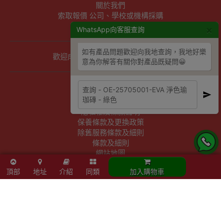
關於我們
索取報價 公司、學校或機構採購
以公司採購卡(P卡)付款
×
WhatsApp向客服查詢
如有產品問題歡迎向我地查詢，我地好樂
歡迎成為Outlet Express HK供應商
意為你解答有關你對產品既疑問😀
其他資訊
下單須知
隱私權及條款聲明
保養條款及更換政策
除舊服務條款及細則
條款及細則
網站地圖
頂部
地址
介紹
同類
加入購物車
Powered By
Outlet Express HK