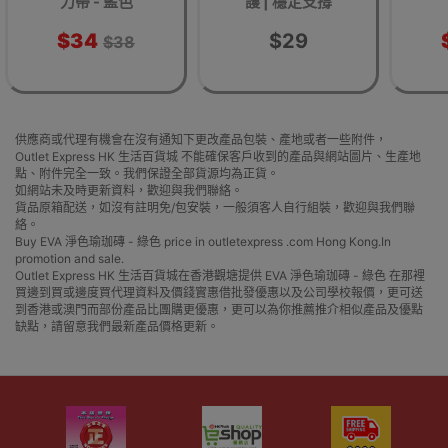
力帶 - 藍色
護 | 穩定支撐
$34
$29
$38
供應商或代理有機會在沒有通知下更改產品包裝、產地或者一些附件，
Outlet Express HK 生活百貨城 不能確保客戶收到的產品與網站圖片、生產地
點、附件完全一致。我們保證全部貨源均為正貨。
如網站未及時更新資料，歡迎與我們聯絡。
貨品原箱配送，如沒有註明免/包安裝，一般須客人自行組裝，歡迎與我們聯
絡。
Buy EVA 淨色瑜珈磚 - 綠色 price in outletexpress .com Hong Kong.In
promotion and sale.
Outlet Express HK 生活百貨城在香港觀塘提供 EVA 淨色瑜珈磚 - 綠色 在那裡
買邊到買或邊度買代理資料及價錢實惠借批發優惠以及公司學校報價，更可送
到香港或澳門而部份產品比團購更優惠，更可以為你推薦推介相似產品及優點
缺點，請留意我們最新產品價格更新。