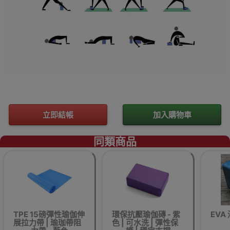
立即結帳
加入購物車
同類商品
TPE 15磅彈性瑜伽伸
環保抗壓瑜伽磚 - 紫
EVA
展拉力帶 | 瑜珈帶阻
色 | 可水洗 | 彈性保