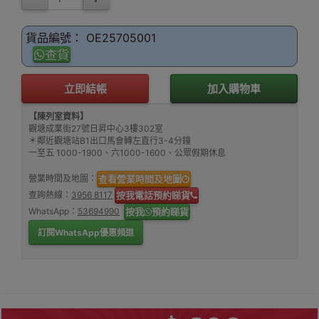
貨品編號： OE25705001
查貨
立即結帳
加入購物車
【陳列室資料】
觀塘成業街27號日昇中心3樓302室
＊鄰近觀塘站B1出口馬會轉左直行3-4分鐘
一至五 1000-1900、六1000-1600、公眾假期休息
營業時間及地圖：
查看營業時間及地圖
查詢熱線：
3956 8117
按我電話預約睇貨
WhatsApp：
53694990
按我
預約睇貨
訂閱WhatsApp優惠頻道