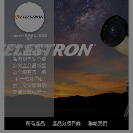
Celestron 星特朗 天文望遠鏡
配件
Celestron 星特朗
天文望遠鏡配件
香港銷售點全線
系列產品最新型
號全線有售，總
有一款係你心
水，最優惠價格
想要邊款就邊一
款，Outlet
Express HK香港
觀塘陳列室選
購!Celestron 星
所有產品
產品分類目錄
聯絡我們
特朗天文望遠鏡
配件香港銷售點