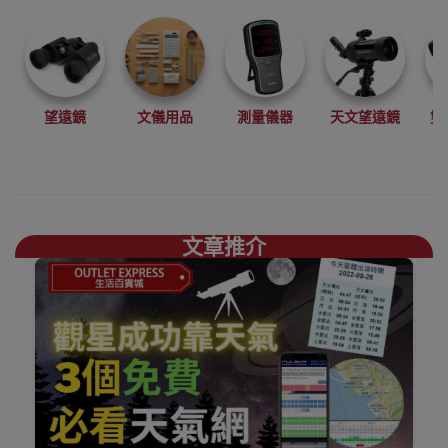
望遠鏡
文儀用品
測量儀器
天文望遠鏡
雙
文章推介