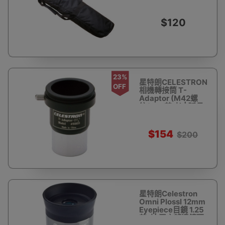
鏡背包
$120
23%
星特朗CELESTRON
OFF
相機轉接筒 T-
Adaptor (M42螺
紋/1.25英寸) | 延長
焦距套筒
$154
$200
星特朗Celestron
Omni Plossl 12mm
Eyepiece目鏡 1.25
英寸| 天文望遠鏡配