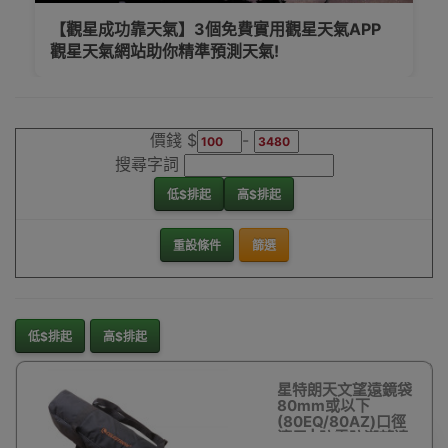
【觀星成功靠天氣】3個免費實用觀星天氣APP
觀星天氣網站助你精準預測天氣!
價錢 $
-
搜尋字詞
低$排起
高$排起
重設條件
篩選
低$排起
高$排起
星特朗天文望遠鏡袋
80mm或以下
(80EQ/80AZ)口徑
適用 | 防震防潮望遠