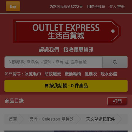
Eng
為您服務第
3772
天
結帳教學
登入/註冊
認識我們
接收優惠資訊
熱門搜尋 :
冰感毛巾
防蚊驅蚊
電動輪椅
風扇衣
玩水必備
按我結帳 - 0 件產品
商品目錄
打開
首頁
品牌 - Celestron 星特朗
天文望遠鏡配件