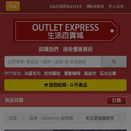
Eng
為您服務第
3773
天
結帳教學
登入/註冊
認識我們
接收優惠資訊
熱門搜尋 :
冰感毛巾
防蚊驅蚊
電動輪椅
風扇衣
玩水必備
按我結帳 - 0 件產品
商品目錄
打開
首頁
品牌 - Celestron 星特朗
天文望遠鏡配件