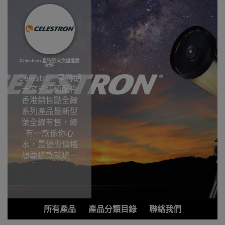
Celestron 星特朗 天文望遠鏡
配件
Celestron 星特朗
天文望遠鏡配件
香港銷售點全線
系列產品最新型
號全線有售，總
有一款係你心
水，最優惠價格
想要邊款就邊一
款，Outlet
Express HK香港
觀塘陳列室選
購!Celestron 星
所有產品
產品分類目錄
聯絡我們
特朗天文望遠鏡
配件香港銷售點