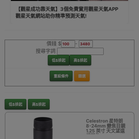
【觀星成功靠天氣】3個免費實用觀星天氣APP
觀星天氣網站助你精準預測天氣!
價錢 $
-
搜尋字詞
低$排起
高$排起
重設條件
篩選
低$排起
高$排起
Celestron 星特朗
8-24mm 變焦目鏡
1.25 英寸 天文望遠
鏡配件