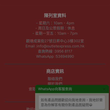
陳列室資料
- 星期六：10am - 4pm
- 周日及公眾假期：休息
- 星期一至五：10am - 7pm
觀塘成業街27號日昇中心3樓302室
Email :info@outletexpress.com.hk
查詢熱線 :3956 8117
WhatsApp :53694990
商店資訊
聯絡我們
關於我們
×
WhatsApp向客服查詢
索取報價 公司、學校或機構採購
以公司採購卡(P卡)付款
如有產品問題歡迎向我地查詢，我地好樂
意為你解答有關你對產品既疑問😀
歡迎成為Outlet Express HK供應商