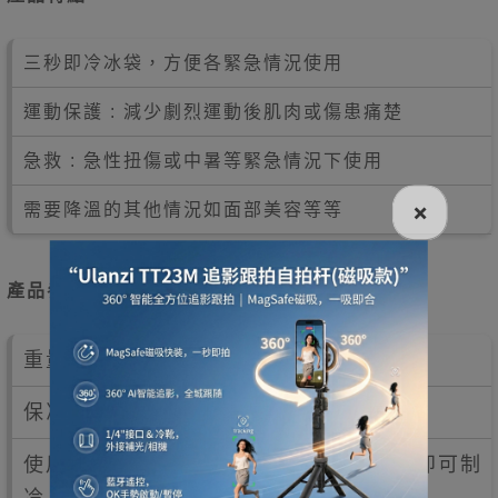
三秒即冷冰袋，方便各緊急情況使用
運動保護 : 減少劇烈運動後肌肉或傷患痛楚
急救 : 急性扭傷或中暑等緊急情況下使用
×
需要降溫的其他情況如面部美容等等
產品參數
重量 : 120克
保冷時間 : 15至20分鐘
使用方法 : 用力捏破內部液體包，3秒內即可制