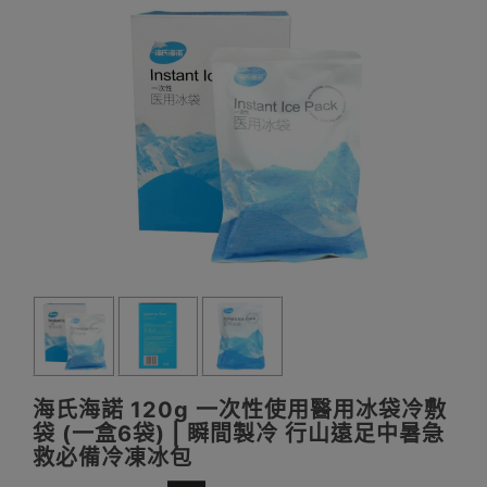
海氏海諾 120g 一次性使用醫用冰袋冷敷
袋 (一盒6袋) | 瞬間製冷 行山遠足中暑急
救必備冷凍冰包