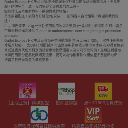
Outlet Express HK 生活百貨城 不能確保客戶收到的產品與網站圖片、生產地
點、附件完全一致。我們保證全部貨源均為正貨。
如網站未及時更新資料，歡迎與我們聯絡。
貨品原箱配送，如沒有註明免/包安裝，一般須客人自行組裝，歡迎與我們聯
絡。
Buy 海氏海諾 120g 一次性使用醫用冰袋冷敷袋 (一盒6袋) | 瞬間製冷 行山遠足
中暑急救必備冷凍冰包 price in outletexpress .com Hong Kong.In promotion
and sale.
Outlet Express HK 生活百貨城在香港觀塘提供 海氏海諾 120g 一次性使用醫用
冰袋冷敷袋 (一盒6袋) | 瞬間製冷 行山遠足中暑急救必備冷凍冰包 在那裡買邊到
買或邊度買代理資料及價錢實惠借批發優惠以及公司學校報價，更可送到香港
或澳門而部份產品比團購更優惠，更可以為你推薦推介相似產品及優點缺點，
請留意我們最新產品價格更新。
【正版正貨】商標認證
優網店認證
滿HKD600免費送貨
政府物流服務署註冊供應商
精選產品會員額外折扣