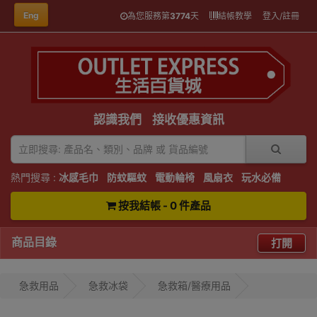
Eng
為您服務第
3774
天
結帳教學
登入/註冊
認識我們
接收優惠資訊
熱門搜尋 :
冰感毛巾
防蚊驅蚊
電動輪椅
風扇衣
玩水必備
按我結帳 - 0 件產品
商品目錄
打開
急救用品
急救冰袋
急救箱/醫療用品