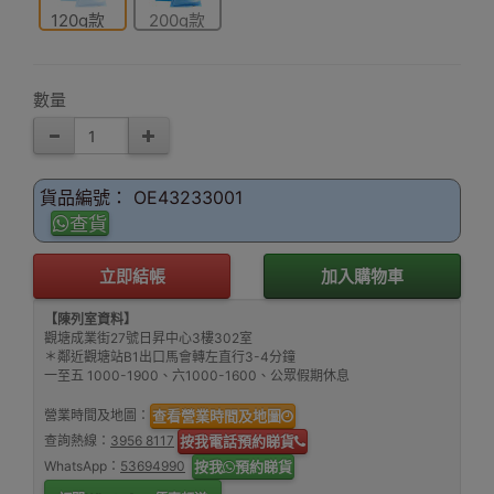
120g款
200g款
(一盒6
(一盒6個)
個)
數量
貨品編號： OE43233001
查貨
立即結帳
加入購物車
【陳列室資料】
觀塘成業街27號日昇中心3樓302室
＊鄰近觀塘站B1出口馬會轉左直行3-4分鐘
一至五 1000-1900、六1000-1600、公眾假期休息
營業時間及地圖：
查看營業時間及地圖
查詢熱線：
3956 8117
按我電話預約睇貨
WhatsApp：
53694990
按我
預約睇貨