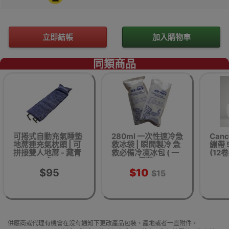
立即結帳
加入購物車
同類商品
可捲式自動充氣睡墊
280ml 一次性速冷急
Can
地蓆連充氣枕頭 | 可
救冰袋 | 瞬間製冷 急
繃帶 5
拼接雙人地蓆 - 藏青
救必備冷凍冰包 ( 一
(12
色
個裝)
$95
$10
$15
供應商或代理有機會在沒有通知下更改產品包裝、產地或者一些附件，