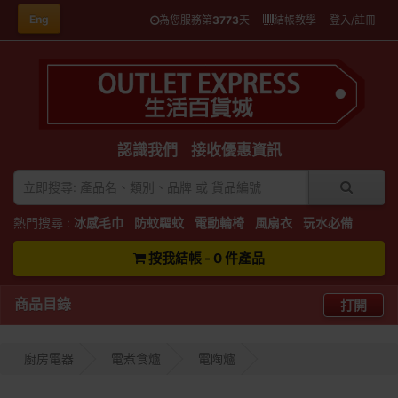
Eng
為您服務第
3773
天
結帳教學
登入/註冊
認識我們
接收優惠資訊
熱門搜尋 :
冰感毛巾
防蚊驅蚊
電動輪椅
風扇衣
玩水必備
按我結帳 - 0 件產品
商品目錄
打開
廚房電器
電煮食爐
電陶爐