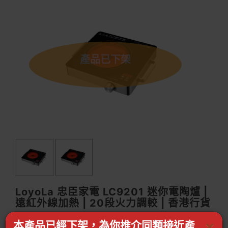
產品已下架
LoyoLa 忠臣家電 LC9201 迷你電陶爐 |
遠紅外線加熱 | 20段火力調較 | 香港行貨
×
本產品已經下架，為你推介同類接近產