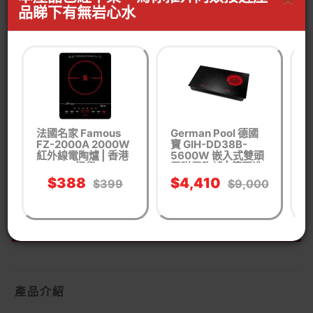
品睇下有無岩心水
貨品編號： OE31947001
家用電器
廚房電器
電煮食爐
電陶爐
WhastApp客服查詢有無同功能產品
按我WhatsApp
法國名家 Famous
German Pool 德國
1
FZ-2000A 2000W
寶 GIH-DD38B-
C
紅外線電陶爐 | 香港
5600W 嵌入式雙頭
(
行貨
電磁電陶爐 | 德國進
速
口陶瓷玻璃面板 | 適
$388
$4,410
$399
$9,000
合任何鍋具 | 香港行
貨 一年保養
產品介紹