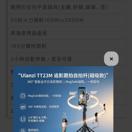
適用於任何平面鍋具(金屬,砂鍋,玻璃…等)
20段火力調較100Wto2000W
高強度微晶面板
180分鐘時間制
×
2小時自動停機，安全可靠
備有手把，方便使用
功率:2000瓦220240V~50/60Hz
產品呎吋:360x305x72(mmWxDxH)
25個月免費保養