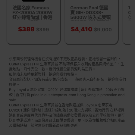
法國名家 Famous
German Pool 德國
1C
FZ-2000A 2000W
寶 GIH-DD38B-
C2
紅外線電陶爐 | 香港
5600W 嵌入式雙頭
(2
行貨
電磁電陶爐 | 德國進
速
口陶瓷玻璃面板 | 適
能
$388
$4,410
$399
$9,000
合任何鍋具 | 香港行
貨 一年保養
供應商或代理有機會在沒有通知下更改產品包裝、產地或者一些附件，
Outlet Express HK 生活百貨城 不能確保客戶收到的產品與網站圖片、生
產地點、附件完全一致。我們保證全部貨源均為正貨。
如網站未及時更新資料，歡迎與我們聯絡。
貨品原箱配送，如沒有註明免/包安裝，一般須客人自行組裝，歡迎與我們
聯絡。
Buy LoyoLa 忠臣家電 LC9201 迷你電陶爐 | 遠紅外線加熱 | 20段火力調
較 | 香港行貨 price in outletexpress .com Hong Kong.In promotion and
sale.
Outlet Express HK 生活百貨城在香港觀塘提供 LoyoLa 忠臣家電
LC9201 迷你電陶爐 | 遠紅外線加熱 | 20段火力調較 | 香港行貨 在那裡買
邊到買或邊度買代理資料及價錢實惠借批發優惠以及公司學校報價，更可
送到香港或澳門而部份產品比團購更優惠，更可以為你推薦推介相似產品
及優點缺點，請留意我們最新產品價格更新。