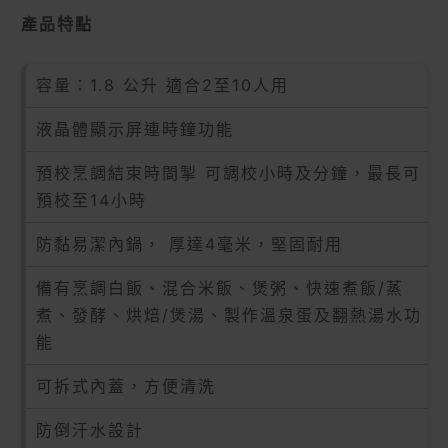
產品特點
容量：1.8 公升 適合2至10人用
液晶體顯示屏連時鐘功能
預校烹調結束時間掣 可調校小時及分鐘，最長可
預校至14小時
防黏易潔內鍋， 厚達4毫米，堅固耐用
備有烹調白飯、混合米飯、煲粥、快速煮飯/蒸
煮、發酵、烘焙/煲湯、製作溫泉蛋及翻熱湯水功
能
可拆式內蓋，方便清洗
防倒汗水設計