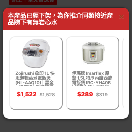
×
本產品已經下架，為你推介同類接近產
品睇下有無岩心水
貨品編號： OE38270001
家用電器
廚房電器
電飯煲
WhastApp客服查詢有無同功能產品
按我WhatsApp
Zojirushi 象印 1L 快
伊瑪牌 Imarflex 厚
樂
思邏輯蒸煮電飯煲
釜 1.5L特厚內膽西施
質
(NL-AAQ10) | 黑金
電飯煲 IRC-YH40B
升
鋼厚鍋 | 香港行貨
| 特厚內膽 | 自動切
換保溫 | 香港行貨
$1,522
$289
$1,528
$319