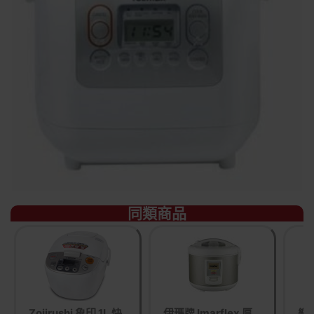
同類商品
Zojirushi 象印 1L 快
伊瑪牌 Imarflex 厚
樂聲