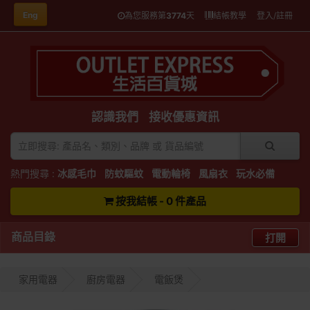
Eng
為您服務第
3774
天
結帳教學
登入/註冊
認識我們
接收優惠資訊
熱門搜尋 :
冰感毛巾
防蚊驅蚊
電動輪椅
風扇衣
玩水必備
按我結帳 - 0 件產品
商品目錄
打開
家用電器
廚房電器
電飯煲