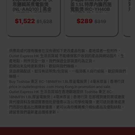
思邏輯蒸煮電飯煲
釜 1.5L特厚內膽西施
質
(NL-AAQ10) | 黑金
電飯煲 IRC-YH40B
升 
鋼厚鍋 | 香港行貨
| 特厚內膽 | 自動切
換保溫 | 香港行貨
$1,522
$289
$1,528
$319
供應商或代理有機會在沒有通知下更改產品包裝、產地或者一些附件，
Outlet Express HK 生活百貨城 不能確保客戶收到的產品與網站圖片、生
產地點、附件完全一致。我們保證全部貨源均為正貨。
如網站未及時更新資料，歡迎與我們聯絡。
貨品原箱配送，如沒有註明免/包安裝，一般須客人自行組裝，歡迎與我們
聯絡。
Buy Toshiba 東芝 RC-18NMFIH 1.8L厚釜電飯煲 | 4毫米厚釜 | 香港行貨
price in outletexpress .com Hong Kong.In promotion and sale.
Outlet Express HK 生活百貨城在香港觀塘提供 Toshiba 東芝 RC-
18NMFIH 1.8L厚釜電飯煲 | 4毫米厚釜 | 香港行貨 在那裡買邊到買或邊度
買代理資料及價錢實惠借批發優惠以及公司學校報價，更可送到香港或澳
門而部份產品比團購更優惠，更可以為你推薦推介相似產品及優點缺點，
請留意我們最新產品價格更新。