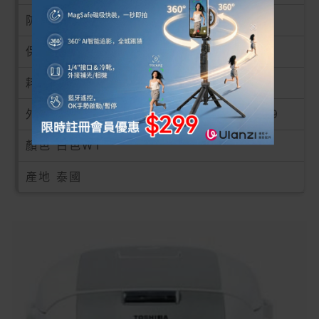
防倒汗水設計 ✓
保溫功能 ✓長達12小時
耗電量 煮飯750瓦 / 保溫90瓦
外型尺寸 闊x深x高毫米 280 x 352 x 249
顏色 白色WT
產地 泰國