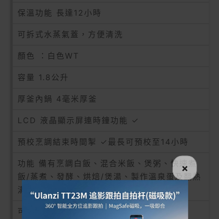
保溫功能 長達12小時
可拆式水蒸氣蓋，方便清洗
顏色 ：白色WT
容量 1.8公升
厚釜內鍋 4毫米厚釜
LCD 液晶顯示屏連時鐘功能 ✓
預校烹調結束時間掣 ✓最長可預校至14小時
功能 備有烹調白飯、混合米飯、煲粥、快速煮
×
飯/蒸煮、發酵、烘焙/煲湯、製作溫泉蛋及翻熱
湯水功能
可拆式水蒸氣蓋 ✓