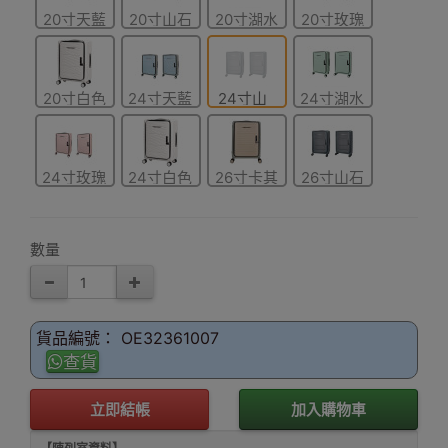
20寸天藍
20寸山石
20寸湖水
20寸玫瑰
色
灰色
綠色
粉色
20寸白色
24寸天藍
24寸山
24寸湖水
色
石灰色
綠色
24寸玫瑰
24寸白色
26寸卡其
26寸山石
粉色
色
灰色
數量
貨品編號： OE32361007
查貨
立即結帳
加入購物車