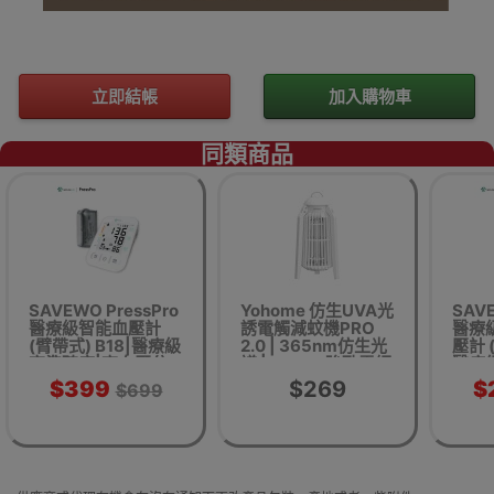
立即結帳
加入購物車
同類商品
SAVEWO PressPro
Yohome 仿生UVA光
SAVE
醫療級智能血壓計
誘電觸減蚊機PRO
醫療
(臂帶式) B18|醫療級
2.0 | 365nm仿生光
壓計 
高準確度|高血壓分
譜 | 2000V強勁電網
醫療
級提示|雙供電方式|
| 光感自動啟停 | 台
血壓
$399
$269
$
$699
香港行貨
式/落地/懸掛三形態
式
| 香港行貨