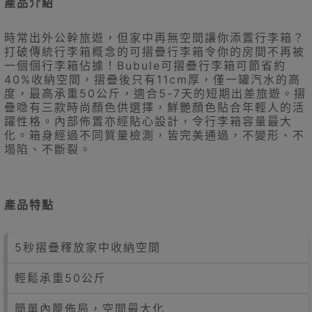
產品介紹
時常出外公幹旅遊，但家中再無空間讓你添置行李箱？
打破傳統行李箱概念的可摺疊行李箱令你的房間不再被
一個個行李箱佔據！Bubule可摺疊行李箱可節省約
40%收納空間，摺疊後只有11cm厚，僅一罐汽水的高
度，最高承重50公斤，適合5-7天的短期出差旅遊。摺
疊喼有三款時尚顏色供選擇，鮮艷顏色貼合年輕人的活
躍性格。內部佈置亦經貼心設計，令行李箱容量最大
化。箱身經過不同質量檢測，皆完美通過，不變形、不
塌陷、不斷裂。
產品特點
5秒摺疊釋放家中收納空間
輕鬆承重50公斤
簡單內籠佈局，空間最大化