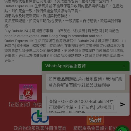
供應商或代理有機會在沒有通知下更改產品包裝、產地或者一些附件，
Outlet Express HK 生活百貨城 不能確保客戶收到的產品與網站圖片、生產地
點、附件完全一致。我們保證全部貨源均為正貨。
如網站未及時更新資料，歡迎與我們聯絡。
貨品原箱配送，如沒有註明免/包安裝，一般須客人自行組裝，歡迎與我們聯
絡。
Buy Bubule 24寸可摺疊行李箱 - 山石灰色| 5秒摺展 | 釋放空間 | 時尚配色
price in outletexpress .com Hong Kong.In promotion and sale.
Outlet Express HK 生活百貨城在香港觀塘提供 Bubule 24寸可摺疊行李箱 - 山
石灰色| 5秒摺展 | 釋放空間 | 時尚配色 在那裡買邊到買或邊度買代理資料及價
錢實惠借批發優惠以及公司學校報價，更可送到香港或澳門而部份產品比團購
更優惠，更可以為你推薦推介相似產品及優點缺點，請留意我們最新產品價格
更新。
×
WhatsApp向客服查詢
如有產品問題歡迎向我地查詢，我地好樂
意為你解答有關你對產品既疑問😀
【正版正貨】商標認證
優網店認證
滿HKD600免費送貨
政府物流服務署註冊供應商
精選產品會員額外折扣