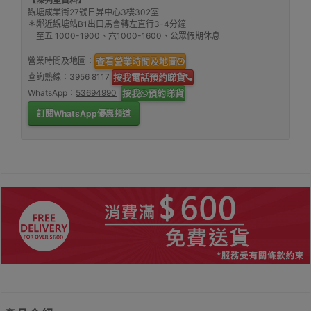
【陳列室資料】
觀塘成業街27號日昇中心3樓302室
＊鄰近觀塘站B1出口馬會轉左直行3-4分鐘
一至五 1000-1900、六1000-1600、公眾假期休息
營業時間及地圖：
查看營業時間及地圖
查詢熱線：
3956 8117
按我電話預約睇貨
WhatsApp：
53694990
按我
預約睇貨
訂閱WhatsApp優惠頻道