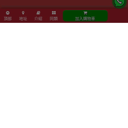
陳列室資料
頂部
地址
介紹
同類
加入購物車
- 星期六：10am - 4pm
- 周日及公眾假期：休息
- 星期一至五：10am - 7pm
觀塘成業街27號日昇中心3樓302室
Email :info@outletexpress.com.hk
查詢熱線 :3956 8117
WhatsApp :53694990
商店資訊
聯絡我們
關於我們
索取報價 公司、學校或機構採購
以公司採購卡(P卡)付款
歡迎成為Outlet Express HK供應商