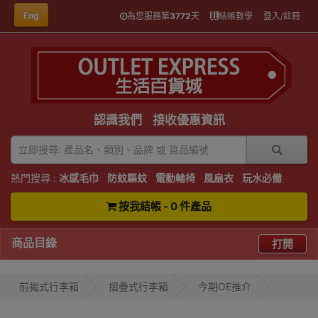
Eng
為您服務第
3772
天
結帳教學
登入/註冊
認識我們
接收優惠資訊
熱門搜尋 :
冰感毛巾
防蚊驅蚊
電動輪椅
風扇衣
玩水必備
按我結帳 - 0 件產品
商品目錄
打開
前揭式行李箱
摺疊式行李箱
今期OE推介