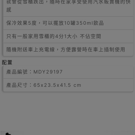
就會從雪櫃跌出，隨時在家享受使用汽水販賣機的快
感
保冷效果5度，可以擺放10罐350ml飲品
只有一般家用雪櫃的4分1大小 不佔空間
隨機附送車上充電線，方便露營時在車上插制使用
配置
產品編號：MDY29197
產品尺寸：65x23.5x41.5 cm