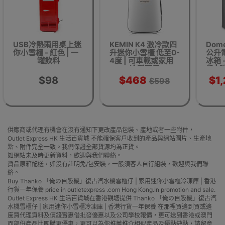
USB冷熱兩用桌上迷
KEMIN K4 激冷款四
Dome
你小雪櫃 - 紅色 | 一
升迷你小雪櫃 低至0-
公升
罐飲料
4度 | 可車載或家用
冰箱 
冷暖兩用
貨 |
兩用 
$98
$468
$1
$598
供應商或代理有機會在沒有通知下更改產品包裝、產地或者一些附件，
Outlet Express HK 生活百貨城 不能確保客戶收到的產品與網站圖片、生產地
點、附件完全一致。我們保證全部貨源均為正貨。
如網站未及時更新資料，歡迎與我們聯絡。
貨品原箱配送，如沒有註明免/包安裝，一般須客人自行組裝，歡迎與我們聯
絡。
Buy Thanko 「俺の自販機」復古汽水機雪櫃仔 | 家用迷你小雪櫃冷凍庫 | 香港
行貨一年保養 price in outletexpress .com Hong Kong.In promotion and sale.
Outlet Express HK 生活百貨城在香港觀塘提供 Thanko 「俺の自販機」復古汽
水機雪櫃仔 | 家用迷你小雪櫃冷凍庫 | 香港行貨一年保養 在那裡買邊到買或邊
度買代理資料及價錢實惠借批發優惠以及公司學校報價，更可送到香港或澳門
而部份產品比團購更優惠，更可以為你推薦推介相似產品及優點缺點，請留意