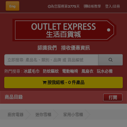
Eng
為您服務第
3775
天
結帳教學
登入/註冊
認識我們
接收優惠資訊
熱門搜尋 :
冰感毛巾
防蚊驅蚊
電動輪椅
風扇衣
玩水必備
按我結帳 - 0 件產品
商品目錄
打開
廚房電器
迷你雪櫃
家用小雪櫃