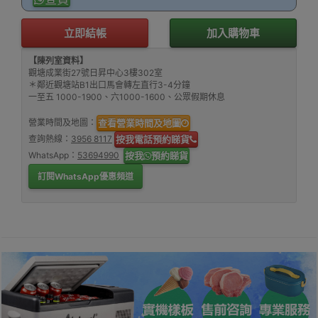
立即結帳
加入購物車
【陳列室資料】
觀塘成業街27號日昇中心3樓302室
＊鄰近觀塘站B1出口馬會轉左直行3-4分鐘
一至五 1000-1900、六1000-1600、公眾假期休息
營業時間及地圖：
查看營業時間及地圖
查詢熱線：
3956 8117
按我電話預約睇貨
WhatsApp：
53694990
按我
預約睇貨
訂閱WhatsApp優惠頻道