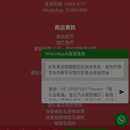
查詢熱線 :3956 8117
WhatsApp :53694990
商店資訊
聯絡我們
關於我們
索取報價 公司、學校或機構採購
×
WhatsApp向客服查詢
以公司採購卡(P卡)付款
如有產品問題歡迎向我地查詢，我地好樂
意為你解答有關你對產品既疑問😀
歡迎成為Outlet Express HK供應商
其他資訊
下單須知
隱私權及條款聲明
保養條款及更換政策
除舊服務條款及細則
條款及細則
網站地圖