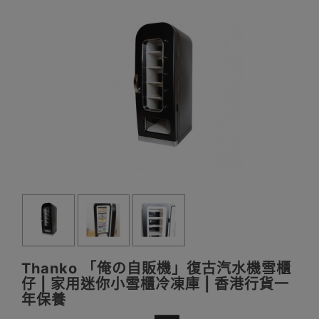
Thanko 「俺の自販機」復古汽水機雪櫃
仔 | 家用迷你小雪櫃冷凍庫 | 香港行貨一
年保養