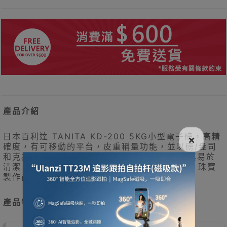
產品介紹
日本百利達 TANITA KD-200 5KG小型電子磅，高精
×
確度，有可移動的平台，皮重稱量功能，並以磅/盎司
和克為單位給出讀數。 KD-200的功能設計使其易於
清潔。 適用於各種環境，包括商業和家庭廚房，珠寶
製作商店，醫療設施和獸醫辦公室。
產品特點