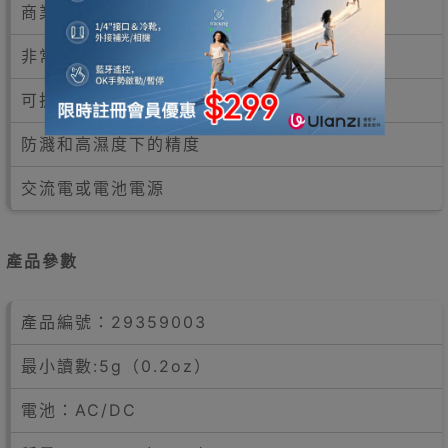
商業級磅秤，容量為11lbs（5千克）
非常適合餐廳和實驗室應用
可拆洗的不銹鋼托盤
防濺和高濕度下的精度
交流電或電池電源
產品參數
產品編號：29359003
最小讀數:5g（0.2oz）
電池：AC/DC