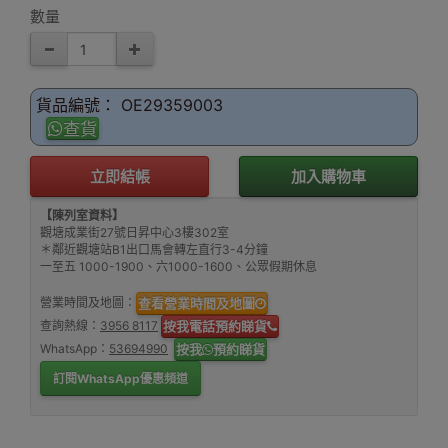
數量
貨品編號： OE29359003
查貨
立即結帳
加入購物車
【陳列室資料】
觀塘成業街27號日昇中心3樓302室
＊鄰近觀塘站B1出口馬會轉左直行3-4分鐘
一至五 1000-1900、六1000-1600、公眾假期休息
營業時間及地圖：
查看營業時間及地圖
查詢熱線：
3956 8117
按我電話預約睇貨
WhatsApp：
53694990
按我
預約睇貨
訂閱WhatsApp優惠頻道