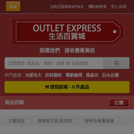
Eng
為您服務第
3773
天
結帳教學
登入/註冊
認識我們
接收優惠資訊
熱門搜尋 :
冰感毛巾
防蚊驅蚊
電動輪椅
風扇衣
玩水必備
按我結帳 - 0 件產品
商品目錄
打開
文儀用品
食物電子磅 廚房磅
磅秤及專業衡器