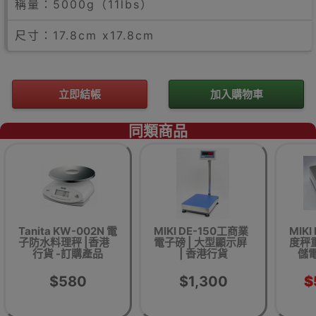
稱量：5000g（11lbs）
尺寸：17.8cm x17.8cm
立即結帳
加入購物車
同類商品
Tanita KW-002N 電
MIKI DE-150工商業
MIK
子防水料理秤 |香港
電子磅 | 大型顯示屏
度秤重
行貨 -訂購產品
| 香港行貨
儲電
$580
$1,300
$